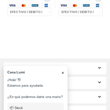
Categorias
Casa Lumi
×
¡Hola! 👋
Lo mas buscado
Estamos para ayudarte.
Informacion al Cliente
¿En qué podemos darte una mano?
📦 Stock