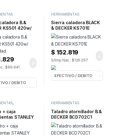
IENTAS
HERRAMIENTAS
ICAS
,
SIERRAS
ELECTRICAS
,
SIERRAS
 caladora B.&
Sierra caladora BLACK
R KS501 420w/
& DECKER KS701E
idad
$
152.819
.829
S/Imp.Nac.: $126.297
c.: $89.941
IENTAS
,
HERRAMIENTAS
IENTAS
ELECTRICAS
,
TALADROS
ICAS
,
TALADROS
o + caja
Taladro atornillador B.&
ientas STANLEY
DECKER BCD702C1
0TV
20V/10mm
13mm/9 mechas