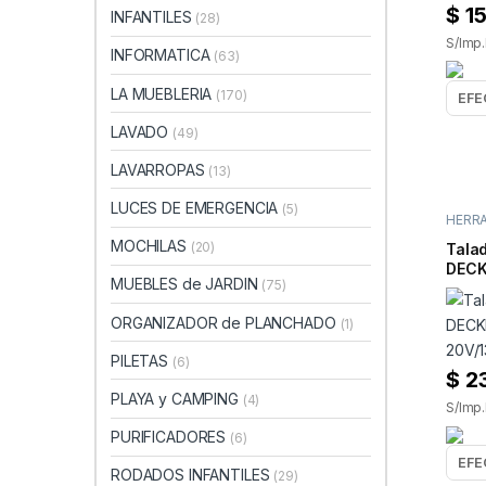
$
15
INFANTILES
(28)
S/Imp.
INFORMATICA
(63)
LA MUEBLERIA
(170)
LAVADO
(49)
LAVARROPAS
(13)
LUCES DE EMERGENCIA
(5)
HERR
ELECT
MOCHILAS
(20)
Talad
DECK
MUEBLES de JARDIN
(75)
20V/
ORGANIZADOR de PLANCHADO
(1)
PILETAS
(6)
$
2
PLAYA y CAMPING
(4)
S/Imp.
PURIFICADORES
(6)
RODADOS INFANTILES
(29)