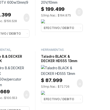
$
199.499
.399
S/Imp.Nac.: $164.875
c.: $156.528
IENTAS
,
HERRAMIENTAS
IENTAS
ELECTRICAS
,
TALADROS
ICAS
,
TALADROS
o B.& DECKER
Taladro BLACK &
K
DECKER HD555 13mm
50w/percutor
tin
$
87.999
S/Imp.Nac.: $72.726
.669
c.: $100.553