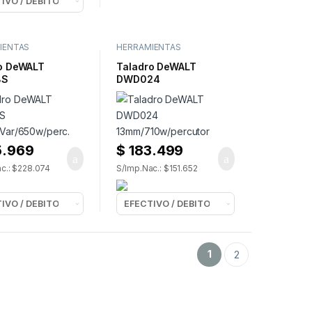
IENTAS
HERRAMIENTAS
ICAS
,
TALADROS
ELECTRICAS
,
TALADROS
o DeWALT
Taladro DeWALT
8S
DWD024
Var/650w/perc.
13mm/710w/percutor
.969
$
183.499
c.: $228.074
S/Imp.Nac.: $151.652
1
2