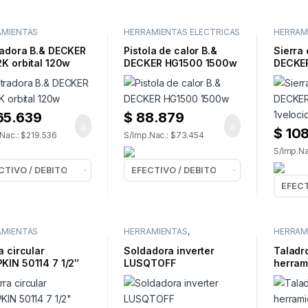
AMIENTAS
HERRAMIENTAS ELECTRICAS
HERRAM
RICAS
,
ELECTR
RALIJADORAS
radora B.& DECKER
Pistola de calor B.&
Sierra
K orbital 120w
DECKER HG1500 1500w
DECKE
1veloc
65.639
$
88.879
$
108
Nac.: $219.536
S/Imp.Nac.: $73.454
S/Imp.Na
AMIENTAS
HERRAMIENTAS
,
HERRAM
RICAS
,
SIERRAS
SOLDADORAS
HERRAM
ELECTR
a circular
Soldadora inverter
Taladr
KIN 50114 7 1/2″
LUSQTOFF
herram
MEGAIRON100-8 con kit
SDH60
600w.