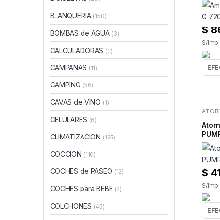
BLANQUERIA
(150)
$
8
BOMBAS de AGUA
(3)
S/Imp.
CALCULADORAS
(3)
CAMPANAS
(11)
CAMPING
(56)
CAVAS de VINO
(1)
ATOR
HERRA
CELULARES
(6)
Atorn
PUMP
CLIMATIZACION
(125)
COCCION
(110)
$
41
COCHES de PASEO
(12)
S/Imp.
COCHES para BEBE
(2)
COLCHONES
(45)