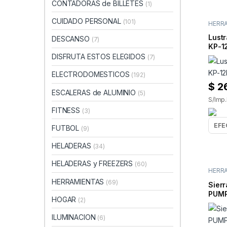
CONTADORAS de BILLETES
(1)
CUIDADO PERSONAL
(101)
HERR
ELECT
LUST
Lust
DESCANSO
(7)
KP-12
DISFRUTA ESTOS ELEGIDOS
(7)
ELECTRODOMESTICOS
(192)
$
2
ESCALERAS de ALUMINIO
(5)
S/Imp.
FITNESS
(3)
FUTBOL
(9)
HELADERAS
(34)
HELADERAS y FREEZERS
(60)
HERR
ELECT
HERRAMIENTAS
(69)
Sierr
PUMP
HOGAR
(2)
ILUMINACION
(6)