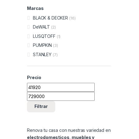
Marcas
BLACK & DECKER
(16)
DeWALT
(2)
LUSQTOFF
(1)
PUMPKIN
(3)
STANLEY
(7)
Precio
Precio mínimo
Precio máximo
Filtrar
Renova tu casa con nuestras variedad en
electrodomesticos, muebles y