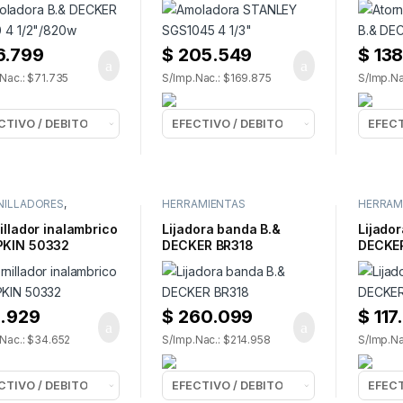
6.799
$
205.549
$
138
Nac.: $71.735
S/Imp.Nac.: $169.875
S/Imp.Na
NILLADORES
,
HERRAMIENTAS
HERRAM
MIENTAS ELECTRICAS
ELECTRICAS
,
LIJADORAS
ELECTR
illador inalambrico
Lijadora banda B.&
Lijador
KIN 50332
DECKER BR318
DECKE
.929
$
260.099
$
117
Nac.: $34.652
S/Imp.Nac.: $214.958
S/Imp.Na