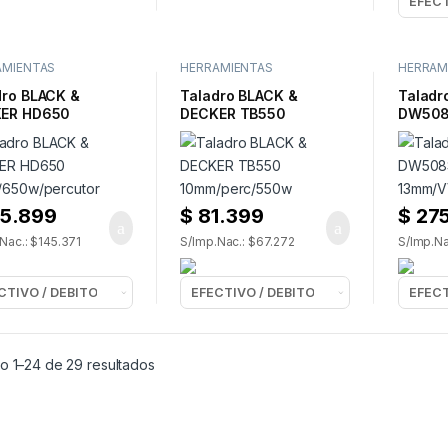
AMIENTAS
HERRAMIENTAS
HERRAM
RICAS
,
TALADROS
ELECTRICAS
,
TALADROS
ELECTR
dro BLACK &
Taladro BLACK &
Taladr
ER HD650
DECKER TB550
DW50
/650w/percutor
10mm/perc/550w
13mm/V
5.899
$
81.399
$
275
Nac.: $145.371
S/Imp.Nac.: $67.272
S/Imp.Na
o 1–24 de 29 resultados