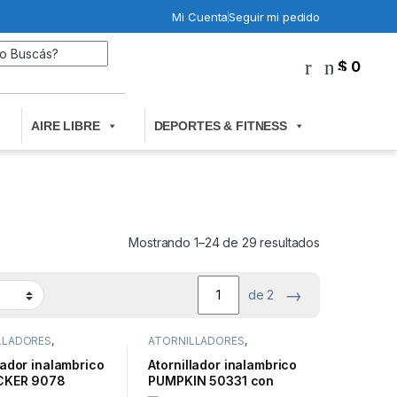
Mi Cuenta
Seguir mi pedido
Search for:
$
0
0
AIRE LIBRE
DEPORTES & FITNESS
Mostrando 1–24 de 29 resultados
→
de 2
LLADORES
,
ATORNILLADORES
,
IENTAS ELECTRICAS
HERRAMIENTAS ELECTRICAS
lador inalambrico
Atornillador inalambrico
CKER 9078
PUMPKIN 50331 con
maletin