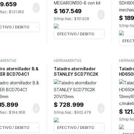
9.659
$
167.549
Nac.: $131.950
$
189
S/Imp.Nac.: $151.628
S/Imp.Na
AMIENTAS
HERRAMIENTAS
HERRAM
RICAS
,
TALADROS
ELECTRICAS
,
TALADROS
HERRAM
ELECTR
ro atornillador B.&
Taladro atornillador
Taladr
ER BCD704C1
STANLEY SCD711C2K
HD650
13mm
20V/13mm.
13mm/6
c/male
35.899
$
728.999
$
121
Nac.: $194.958
S/Imp.Nac.: $602.479
S/Imp.Na