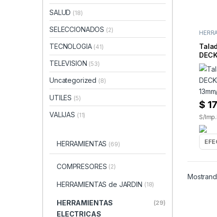
SALUD
(18)
SELECCIONADOS
(2)
HERR
ELECT
TECNOLOGIA
Tala
(41)
DECK
TELEVISION
13mm
(53)
Uncategorized
(8)
UTILES
(5)
$
17
VALIJAS
(11)
S/Imp.
HERRAMIENTAS
(69)
COMPRESORES
(2)
Mostrand
HERRAMIENTAS de JARDIN
(18)
HERRAMIENTAS
(29)
ELECTRICAS