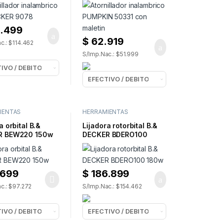
.499
$
62.919
c.: $114.462
S/Imp.Nac.: $51.999
IENTAS
HERRAMIENTAS
ICAS
,
LIJADORAS
ELECTRICAS
,
LIJADORAS
a orbital B.&
Lijadora rotorbital B.&
R BEW220 150w
DECKER BDERO100
180w
.699
$
186.899
c.: $97.272
S/Imp.Nac.: $154.462