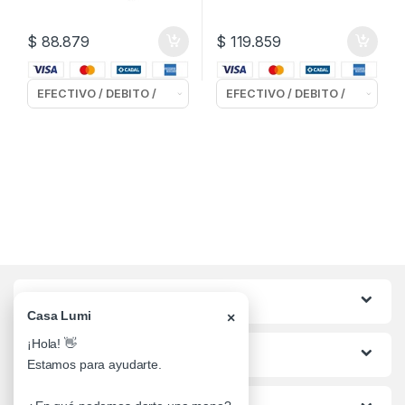
$
88.879
$
119.859
Categorias
Casa Lumi
×
¡Hola! 👋
Lo mas buscado
Estamos para ayudarte.