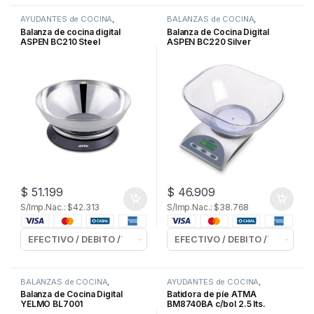
AYUDANTES de COCINA
,
BALANZAS de COCINA
,
BALANZAS de COCINA
ELECTRODOMESTICOS
Balanza de cocina digital
Balanza de Cocina Digital
ASPEN BC210 Steel
ASPEN BC220 Silver
$
51.199
$
46.909
S/Imp.Nac.: $42.313
S/Imp.Nac.: $38.768
BALANZAS de COCINA
,
AYUDANTES de COCINA
,
ELECTRODOMESTICOS
BATIDORAS de PIE
Balanza de Cocina Digital
Batidora de píe ATMA
YELMO BL7001
BM8740BA c/bol 2.5 lts.