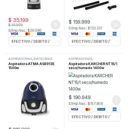
$
35.199
$
159.999
$
41.999
S/Imp.Nac.: $132.231
S/Imp.Nac.: $29.090
ASPIRADORAS
,
BATIDORAS
ASPIRADORAS
,
MANUALES
,
ELECTRODOMESTICOS
,
Aspiradora ATMA AS8913E
Aspiradora KARCHER NT15/1
ELECTRODOMESTICOS
LIMPIEZA y ROPA
1500w
seco/humedo 1400w
$
190.949
S/Imp.Nac.: $157.809