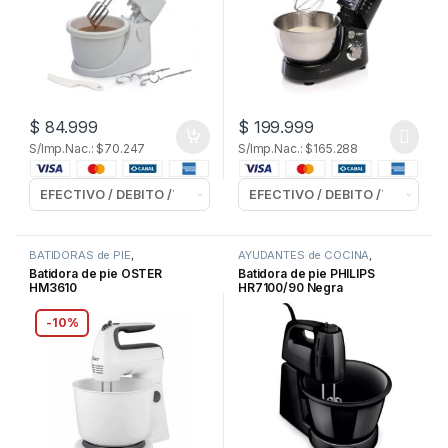
$
84.999
$
199.999
S/Imp.Nac.: $70.247
S/Imp.Nac.: $165.288
BATIDORAS de PIE
,
AYUDANTES de COCINA
,
ELECTRODOMESTICOS
BATIDORAS de PIE
Batidora de pie OSTER
Batidora de pie PHILIPS
HM3610
HR7100/90 Negra
-
10%