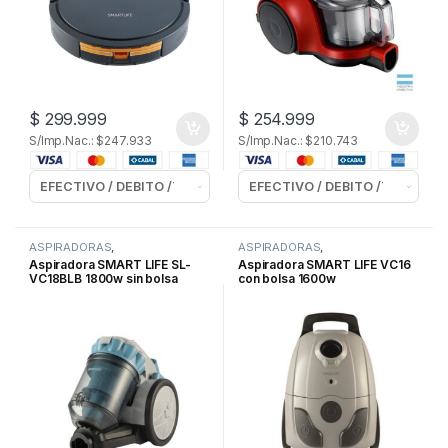
$
299.999
$
254.999
S/Imp.Nac.: $247.933
S/Imp.Nac.: $210.743
ASPIRADORAS
,
ASPIRADORAS
,
ELECTRODOMESTICOS
,
ELECTRODOMESTICOS
,
Aspiradora SMART LIFE SL-
Aspiradora SMART LIFE VC16
LIMPIEZA y ROPA
LIMPIEZA y ROPA
VC18BLB 1800w sin bolsa
con bolsa 1600w