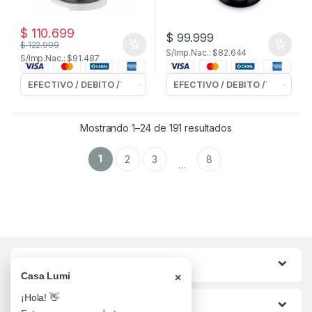
$
110.699
$
99.999
$
122.999
S/Imp.Nac.: $82.644
S/Imp.Nac.: $91.487
Mostrando 1–24 de 191 resultados
1
2
3
8
…
Categorias
Casa Lumi
×
¡Hola! 👋
Lo mas buscado