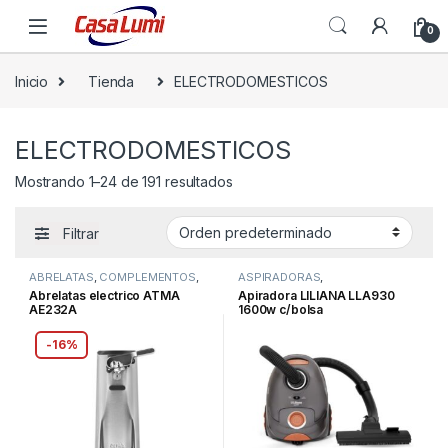
0
Inicio
Tienda
ELECTRODOMESTICOS
ELECTRODOMESTICOS
Mostrando 1–24 de 191 resultados
Filtrar
ABRELATAS
,
COMPLEMENTOS
,
ASPIRADORAS
,
ELECTRODOMESTICOS
ELECTRODOMESTICOS
,
Abrelatas electrico ATMA
Apiradora LILIANA LLA930
LIMPIEZA y ROPA
AE232A
1600w c/bolsa
-
16%