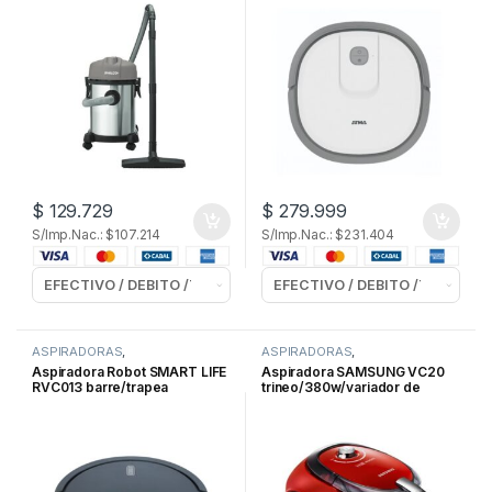
$
129.729
$
279.999
S/Imp.Nac.: $107.214
S/Imp.Nac.: $231.404
ASPIRADORAS
,
ASPIRADORAS
,
ELECTRODOMESTICOS
,
ELECTRODOMESTICOS
Aspiradora Robot SMART LIFE
Aspiradora SAMSUNG VC20
LIMPIEZA y ROPA
RVC013 barre/trapea
trineo/380w/variador de
potencia aspiradora