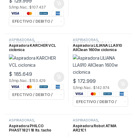
$
129.999
S/Imp.Nac.: $107.437
ASPIRADORAS
,
ASPIRADORAS
,
ELECTRODOMESTICOS
,
ELECTRODOMESTICOS
Aspiradora KARCHER VCL
Aspiradora LILIANA LLA910
LIMPIEZA y ROPA
ciclonica
AllClean 1600w ciclonica
$
185.649
$
172.999
S/Imp.Nac.: $153.429
S/Imp.Nac.: $142.974
ASPIRADORAS
,
ASPIRADORAS
,
ELECTRODOMESTICOS
,
ELECTRODOMESTICOS
,
Aspiradora PHILCO
Aspiradora Robot ATMA
LIMPIEZA y ROPA
LIMPIEZA y ROPA
PHAST1821 18 lts. tacho
AR21C1
aspiradora/mopeadora