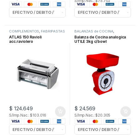
S/Imp.Nac.: $75.702
COMPLEMENTOS
,
FABRIPASTAS
BALANZAS de COCINA
,
ELECTRODOMESTICOS
ATLAS 150 Ravioli
Balanza de Cocina analogica
acc.raviolero
UTILE 3kg c/bowl
$
124.649
$
24.569
S/Imp.Nac.: $103.016
S/Imp.Nac.: $20.305