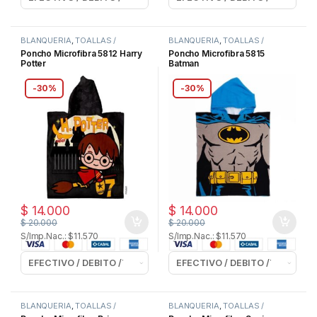
BLANQUERIA
,
TOALLAS /
BLANQUERIA
,
TOALLAS /
TOALLONES
TOALLONES
Poncho Microfibra 5812 Harry
Poncho Microfibra 5815
Potter
Batman
-
30%
-
30%
$
14.000
$
14.000
$
20.000
$
20.000
S/Imp.Nac.: $11.570
S/Imp.Nac.: $11.570
BLANQUERIA
,
TOALLAS /
BLANQUERIA
,
TOALLAS /
TOALLONES
TOALLONES