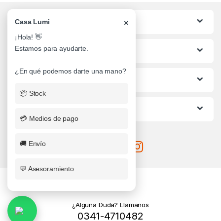
Categorias
Casa Lumi
×
¡Hola! 👋
Estamos para ayudarte.
Lo mas buscado
¿En qué podemos darte una mano?
Informacion al Cliente
📦 Stock
Ayuda
💳 Medios de pago
🚚 Envío
💬 Asesoramiento
¿Alguna Duda? Llamanos
0341-4710482