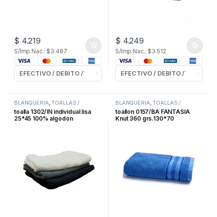
$
4.219
$
4.249
S/Imp.Nac.: $3.487
S/Imp.Nac.: $3.512
BLANQUERIA
,
TOALLAS /
BLANQUERIA
,
TOALLAS /
TOALLONES
TOALLONES
toalla 1302/IN individual lisa
toallon 0157/BA FANTASIA
25*45 100% algodon
Knut 360 grs.130*70