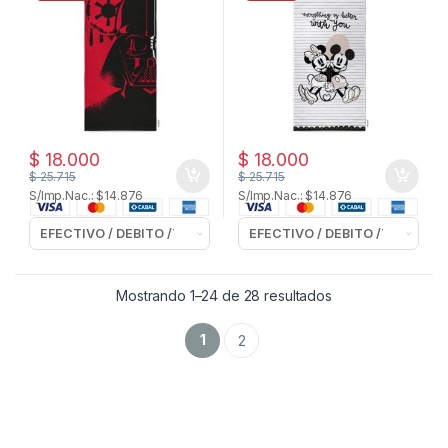
$
18.000
$
18.000
$
25.715
$
25.715
S/Imp.Nac.: $14.876
S/Imp.Nac.: $14.876
Mostrando 1–24 de 28 resultados
1
2