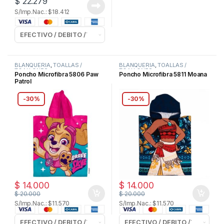
$
22.279
S/Imp.Nac.: $18.412
BLANQUERIA
,
TOALLAS /
BLANQUERIA
,
TOALLAS /
TOALLONES
TOALLONES
Poncho Microfibra 5806 Paw
Poncho Microfibra 5811 Moana
Patrol
-
30%
-
30%
$
14.000
$
14.000
$
20.000
$
20.000
S/Imp.Nac.: $11.570
S/Imp.Nac.: $11.570