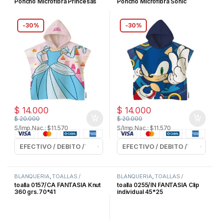
Poncho Microfibra Princesas
Poncho Microfibra Sonic
-
30%
-
30%
$
14.000
$
14.000
$
20.000
$
20.000
S/Imp.Nac.: $11.570
S/Imp.Nac.: $11.570
BLANQUERIA
,
TOALLAS /
BLANQUERIA
,
TOALLAS /
TOALLONES
TOALLONES
toalla 0157/CA FANTASIA Knut
toalla 0255/IN FANTASIA Clip
360 grs.70*41
individual 45*25