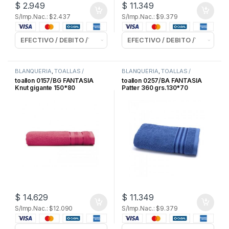
$
2.949
$
11.349
S/Imp.Nac.: $2.437
S/Imp.Nac.: $9.379
BLANQUERIA
,
TOALLAS /
BLANQUERIA
,
TOALLAS /
TOALLONES
TOALLONES
toallon 0157/BG FANTASIA
toallon 0257/BA FANTASIA
Knut gigante 150*80
Patter 360 grs.130*70
$
14.629
$
11.349
S/Imp.Nac.: $12.090
S/Imp.Nac.: $9.379