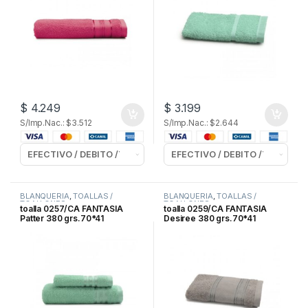
$
4.249
$
3.199
S/Imp.Nac.: $3.512
S/Imp.Nac.: $2.644
BLANQUERIA
,
TOALLAS /
BLANQUERIA
,
TOALLAS /
TOALLONES
TOALLONES
toalla 0257/CA FANTASIA
toalla 0259/CA FANTASIA
Patter 380 grs.70*41
Desiree 380 grs.70*41