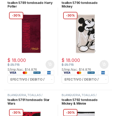
TOALLONES
TOALLONES
toallon 5789 tondosado Harry
toallon 5790 tondosado
Potter
Mickey
-
30%
-
30%
$
18.000
$
18.000
$
25.715
$
25.715
S/Imp.Nac.: $14.876
S/Imp.Nac.: $14.876
BLANQUERIA
,
TOALLAS /
BLANQUERIA
,
TOALLAS /
TOALLONES
TOALLONES
toallon 5791 tondosado Star
toallon 5792 tondosado
Wars
Mickey & Minnie
-
30%
-
30%