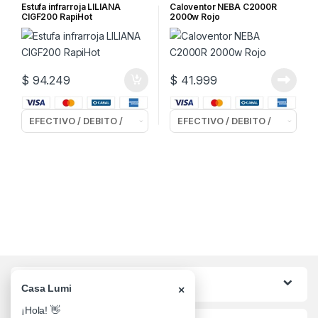
INFRARROJAS
CALOVENTORES
Estufa infrarroja LILIANA
Caloventor NEBA C2000R
CIGF200 RapiHot
2000w Rojo
$
94.249
$
41.999
Categorias
Casa Lumi
×
¡Hola! 👋