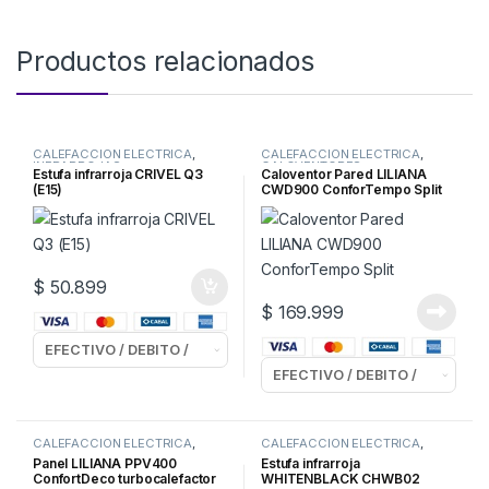
Productos relacionados
CALEFACCION ELECTRICA
,
CALEFACCION ELECTRICA
,
INFRARROJAS
CALOVENTORES
Estufa infrarroja CRIVEL Q3
Caloventor Pared LILIANA
(E15)
CWD900 ConforTempo Split
$
50.899
$
169.999
CALEFACCION ELECTRICA
,
CALEFACCION ELECTRICA
,
PANELES
INFRARROJAS
Panel LILIANA PPV400
Estufa infrarroja
ConfortDeco turbocalefactor
WHITENBLACK CHWB02