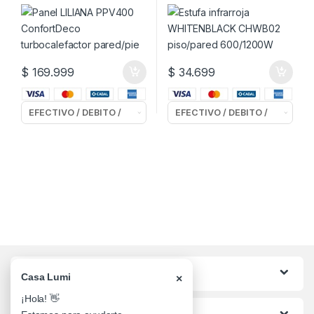
pared/pie
piso/pared 600/1200W
$
169.999
$
34.699
Categorias
Casa Lumi
×
¡Hola! 👋