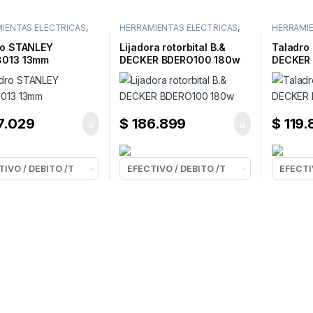
IENTAS ELECTRICAS
,
HERRAMIENTAS ELECTRICAS
,
HERRAMIE
ROS
LIJADORAS
TALADRO
ro STANLEY
Lijadora rotorbital B.&
Taladro 
013 13mm
DECKER BDERO100 180w
DECKER 
7.029
$
186.899
$
119.