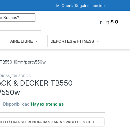
Mi Cuenta
Seguir mi pedido
Search for:
$
0
0
AIRE LIBRE
DEPORTES & FITNESS
 TB550 10mm/perc/550w
RICAS
,
TALADROS
LACK & DECKER TB550
/550w
Disponibilidad
Hay existencias