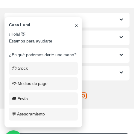
Categorias
Casa Lumi
×
¡Hola! 👋
Lo mas buscado
Estamos para ayudarte.
Informacion al Cliente
¿En qué podemos darte una mano?
📦 Stock
Ayuda
💳 Medios de pago
🚚 Envío
💬 Asesoramiento