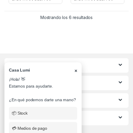
Mostrando los 6 resultados
Categorias
Casa Lumi
×
¡Hola! 👋
Lo mas buscado
Estamos para ayudarte.
¿En qué podemos darte una mano?
Informacion al Cliente
📦 Stock
Ayuda
💳 Medios de pago