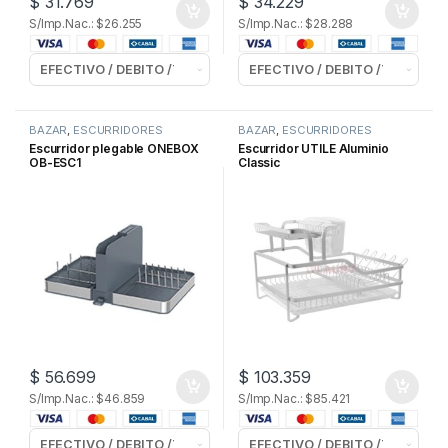
$
31.769
$
34.229
S/Imp.Nac.: $26.255
S/Imp.Nac.: $28.288
BAZAR
,
ESCURRIDORES
BAZAR
,
ESCURRIDORES
Escurridor plegable ONEBOX
Escurridor UTILE Aluminio
OB-ESC1
Classic
$
56.699
$
103.359
S/Imp.Nac.: $46.859
S/Imp.Nac.: $85.421