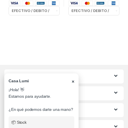
Categorias
Casa Lumi
×
¡Hola! 👋
Lo mas buscado
Estamos para ayudarte.
Informacion al Cliente
¿En qué podemos darte una mano?
📦 Stock
Ayuda