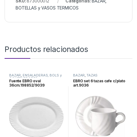
SKU:
873000012
Categorías:
BAZAR
,
BOTELLAS y VASOS TERMICOS
Productos relacionados
BAZAR
,
ENSALADERAS, BOLS y
BAZAR
,
TAZAS
CONTENEDORES
Fuente EBRO oval
EBRO set 6 tazas cafe c/plato
36cm.198852/9039
art.9036