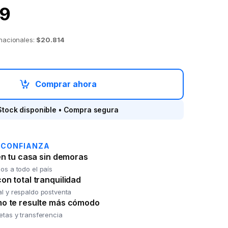
9
 nacionales:
$20.814
CO CB9800PNP quantity
Comprar ahora
Stock disponible • Compra segura
 CONFIANZA
en tu casa sin demoras
os a todo el país
n total tranquilidad
al y respaldo postventa
o te resulte más cómodo
jetas y transferencia