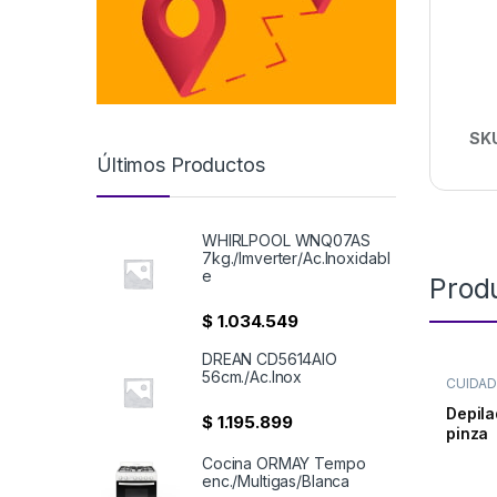
SK
Últimos Productos
WHIRLPOOL WNQ07AS
7kg./Imverter/Ac.Inoxidabl
e
Prod
$
1.034.549
DREAN CD5614AIO
56cm./Ac.Inox
CUIDA
DEPILA
Depil
$
1.195.899
pinza
Cocina ORMAY Tempo
enc./Multigas/Blanca