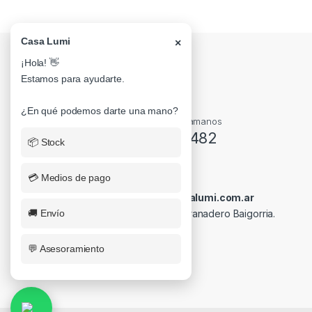
Casa Lumi
×
¡Hola! 👋
Estamos para ayudarte.
¿En qué podemos darte una mano?
¿Alguna Duda? Llamanos
0341-4710482
📦 Stock
💳 Medios de pago
Escribínos a: pedidos@casalumi.com.ar
🚚 Envío
Visitános en: Rivadavia 255. Granadero Baigorria.
💬 Asesoramiento