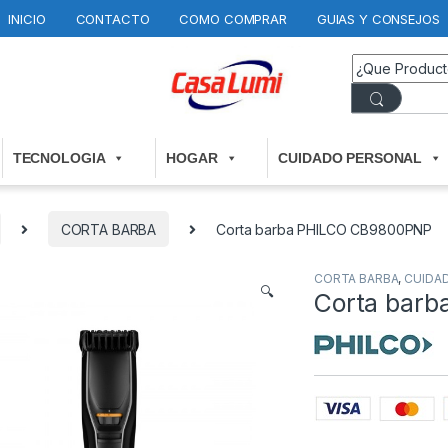
INICIO
CONTACTO
COMO COMPRAR
GUIAS Y CONSEJOS
TECNOLOGIA
HOGAR
CUIDADO PERSONAL
CORTA BARBA
Corta barba PHILCO CB9800PNP
CORTA BARBA
,
CUIDA
🔍
Corta bar