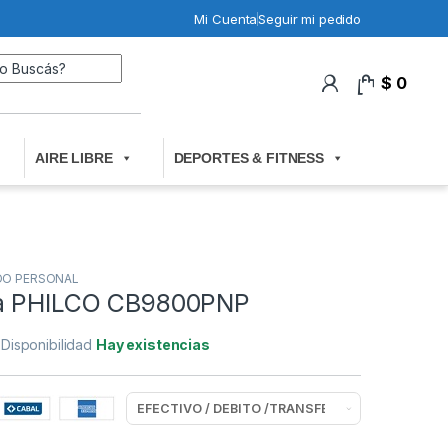
Mi Cuenta
Seguir mi pedido
Search for:
$
0
0
AIRE LIBRE
DEPORTES & FITNESS
DO PERSONAL
ba PHILCO CB9800PNP
Disponibilidad
Hay existencias