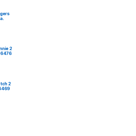
ngers
za.
nnie 2
s 6476
itch 2
 6469