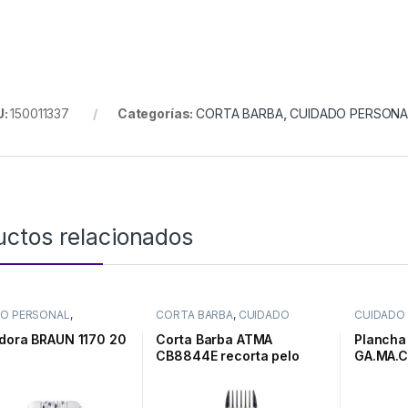
U:
150011337
Categorías:
CORTA BARBA
,
CUIDADO PERSONA
uctos relacionados
DO PERSONAL
,
CORTA BARBA
,
CUIDADO
CUIDADO
DORAS
PERSONAL
PLANCHAS
adora BRAUN 1170 20
Corta Barba ATMA
Plancha
CB8844E recorta pelo
GA.MA.CP
Ion Plus