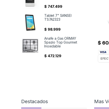
$
747.499
Tablet 7" SANSEI
TS7A2323
$
98.999
Anafe a Gas ORMAY
$
60
Spazio Top Gourmet
Inoxidable
$
472.129
Destacados
Mas V