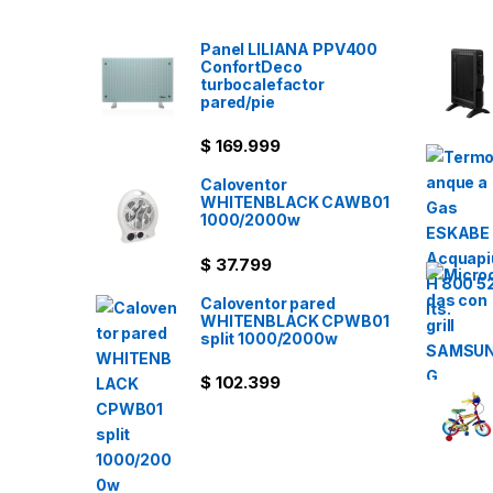
Panel LILIANA PPV400
ConfortDeco
turbocalefactor
pared/pie
$
169.999
Caloventor
WHITENBLACK CAWB01
1000/2000w
$
37.799
Caloventor pared
WHITENBLACK CPWB01
split 1000/2000w
$
102.399