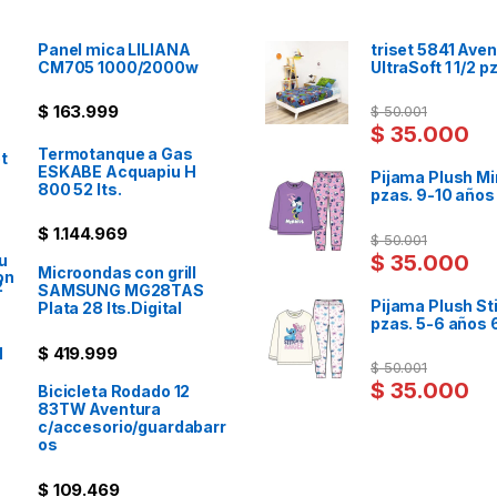
Panel mica LILIANA
triset 5841 Ave
CM705 1000/2000w
UltraSoft 1 1/2 p
$
163.999
$
50.001
$
35.000
Termotanque a Gas
ESKABE Acquapiu H
Pijama Plush Mi
800 52 lts.
pzas. 9-10 año
$
1.144.969
$
50.001
$
35.000
Microondas con grill
SAMSUNG MG28TAS
Pijama Plush St
Plata 28 lts.Digital
pzas. 5-6 años
$
419.999
$
50.001
$
35.000
Bicicleta Rodado 12
83TW Aventura
c/accesorio/guardabarr
os
$
109.469