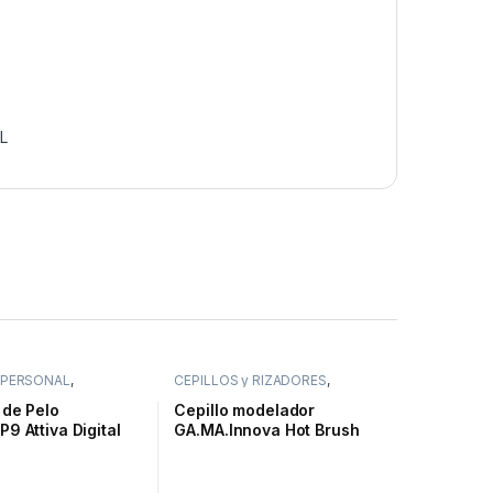
L
 PERSONAL
,
CEPILLOS y RIZADORES
,
 para PELO
CUIDADO PERSONAL
 de Pelo
Cepillo modelador
9 Attiva Digital
GA.MA.Innova Hot Brush