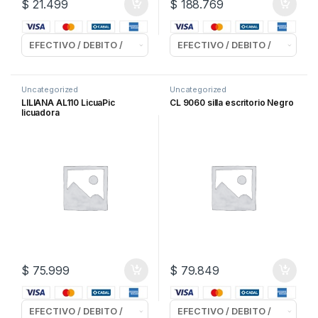
$
21.499
$
188.769
Uncategorized
Uncategorized
LILIANA AL110 LicuaPic
CL 9060 silla escritorio Negro
licuadora
$
75.999
$
79.849