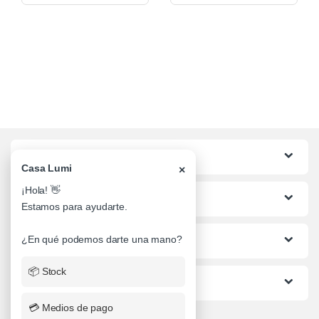
Categorias
Casa Lumi
×
¡Hola! 👋
Lo mas buscado
Estamos para ayudarte.
Informacion al Cliente
¿En qué podemos darte una mano?
📦 Stock
Ayuda
💳 Medios de pago