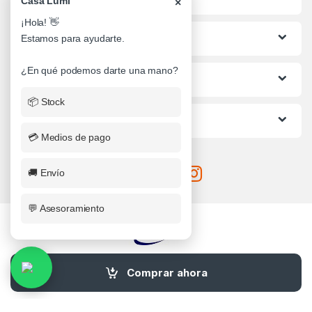
Casa Lumi
×
¡Hola! 👋
Lo mas buscado
Estamos para ayudarte.
¿En qué podemos darte una mano?
Informacion al Cliente
📦 Stock
Ayuda
💳 Medios de pago
🚚 Envío
💬 Asesoramiento
¿Alguna Duda? Llamanos
Comprar ahora
0341-4710482