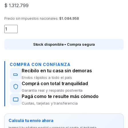
$
1.312.799
Precio sin impuestos nacionales:
$1.084.958
SMART TV 65" 4K NOBLEX DK65X7500 Google TV quantity
Stock disponible • Compra segura
COMPRA CON CONFIANZA
Recibilo en tu casa sin demoras
Envíos rápidos a todo el país
Comprá con total tranquilidad
Garantía real y respaldo postventa
Pagá como te resulte más cómodo
Cuotas, tarjetas y transferencia
Calculá tu envío ahora
Ingresá tu código postal y conoce el costo al instante