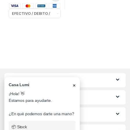
Categorias
Casa Lumi
×
¡Hola! 👋
Lo mas buscado
Estamos para ayudarte.
Informacion al Cliente
¿En qué podemos darte una mano?
📦 Stock