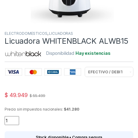
ELECTRODOMESTICOS
,
LICUADORAS
Licuadora WHITENBLACK ALWB15
Disponibilidad
Hay existencias
$
49.949
$
55.499
Precio sin impuestos nacionales:
$41.280
Licuadora WHITENBLACK ALWB15 quantity
Stock disponible • Compra segura