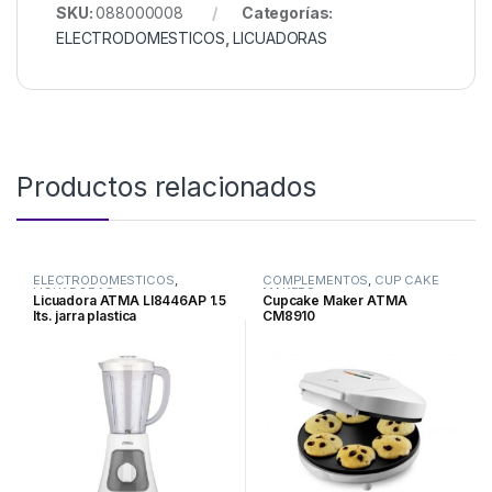
SKU:
088000008
Categorías:
ELECTRODOMESTICOS
,
LICUADORAS
Productos relacionados
ELECTRODOMESTICOS
,
COMPLEMENTOS
,
CUP CAKE
LICUADORAS
MAKERS
,
Licuadora ATMA LI8446AP 1.5
Cupcake Maker ATMA
ELECTRODOMESTICOS
lts. jarra plastica
CM8910