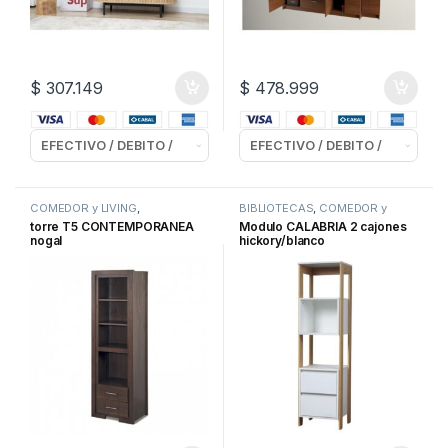
$
307.149
$
478.999
COMEDOR y LIVING
,
BIBLIOTECAS
,
COMEDOR y
ORGANIZADORES / MODULARES
LIVING
,
OFICINA
,
torre T5 CONTEMPORANEA
Modulo CALABRIA 2 cajones
ORGANIZADORES / MODULARES
nogal
hickory/blanco