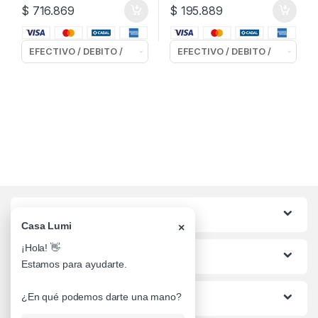
$
716.869
$
195.889
Categorias
Casa Lumi
×
¡Hola! 👋
Lo mas buscado
Estamos para ayudarte.
Informacion al Cliente
¿En qué podemos darte una mano?