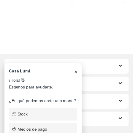
Categorias
Casa Lumi
×
¡Hola! 👋
Lo mas buscado
Estamos para ayudarte.
Informacion al Cliente
¿En qué podemos darte una mano?
📦 Stock
Ayuda
💳 Medios de pago