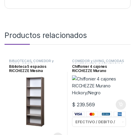
Productos relacionados
BIBLIOTECAS
,
COMEDOR y
COMEDOR y LIVING
,
COMODAS
LIVING
,
OFICINA
/ CHIFFONIERS
,
DORMITORIOS
Biblioteca 5 espacios
Chiffonier 4 cajones
RICCHEZZE Mesina
RICCHEZZE Murano
Nebraska/Gris
Hickory/Negro
$
239.569