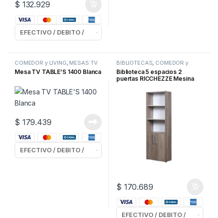
$
132.929
COMEDOR y LIVING
,
MESAS TV
BIBLIOTECAS
,
COMEDOR y
LIVING
,
OFICINA
Mesa TV TABLE’S 1400 Blanca
Biblioteca 5 espacios 2
puertas RICCHEZZE Mesina
Nebraska/Gris
$
179.439
$
170.689