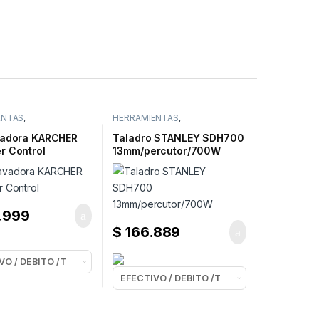
ENTAS
,
HERRAMIENTAS
,
VADORAS
HERRAMIENTAS ELECTRICAS
,
TALADROS
vadora KARCHER
Taladro STANLEY SDH700
r Control
13mm/percutor/700W
.999
$
166.889