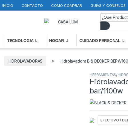
INICIO
CONTACTO
COMO COMPRAR
GUIAS Y CONSEJOS
TECNOLOGIA
HOGAR
CUIDADO PERSONAL
HIDROLAVADORAS
Hidrolavadora B.& DECKER BEPW1600
HERRAMIENTAS
,
HIDR
Hidrolavad
bar/1100w