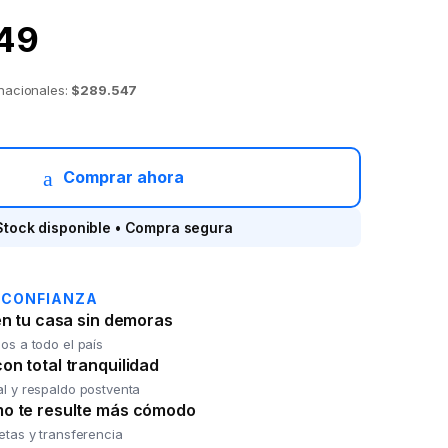
49
 nacionales:
$289.547
 DECKER BEPW1600 110 bar/1100w quantity
Comprar ahora
Stock disponible • Compra segura
 CONFIANZA
en tu casa sin demoras
os a todo el país
n total tranquilidad
al y respaldo postventa
o te resulte más cómodo
jetas y transferencia