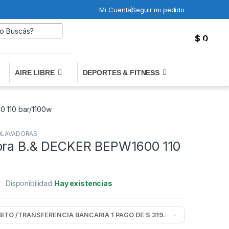
Mi Cuenta
Seguir mi pedido
Search for:
$
0
0
AIRE LIBRE
DEPORTES & FITNESS
 110 bar/1100w
OLAVADORAS
ora B.& DECKER BEPW1600 110
Disponibilidad
Hay existencias