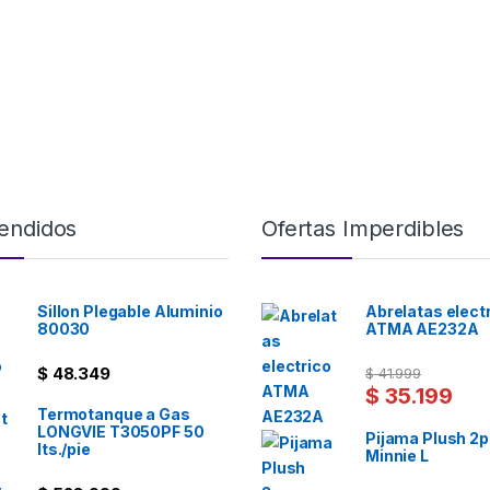
endidos
Ofertas Imperdibles
Sillon Plegable Aluminio
Abrelatas elect
80030
ATMA AE232A
$
48.349
$
41.999
$
35.199
Termotanque a Gas
LONGVIE T3050PF 50
Pijama Plush 2
lts./pie
Minnie L