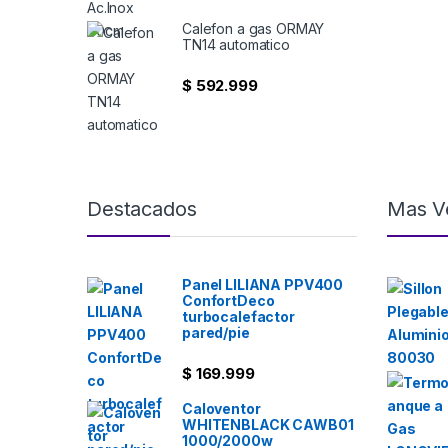
Calefon a gas ORMAY
TN14 automatico
$
592.999
Destacados
Mas V
Panel LILIANA PPV400
ConfortDeco
turbocalefactor
pared/pie
$
169.999
Caloventor
WHITENBLACK CAWB01
1000/2000w