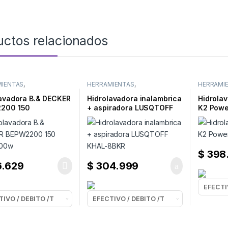
uctos relacionados
MIENTAS
,
HERRAMIENTAS
,
HERRAMI
LAVADORAS
HIDROLAVADORAS
HIDROLA
lavadora B.& DECKER
Hidrolavadora inalambrica
Hidrola
200 150
+ aspiradora LUSQTOFF
K2 Powe
000w
KHAL-8BKR
$
398
6.629
$
304.999