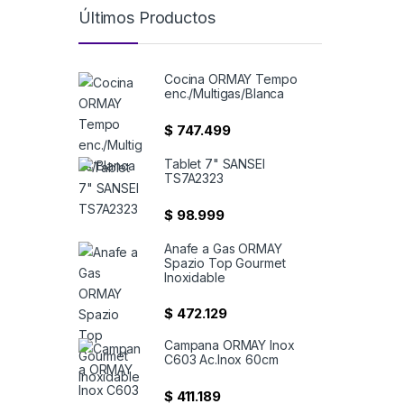
Últimos Productos
Cocina ORMAY Tempo
enc./Multigas/Blanca
$
747.499
Tablet 7" SANSEI
TS7A2323
$
98.999
Anafe a Gas ORMAY
Spazio Top Gourmet
Inoxidable
$
472.129
Campana ORMAY Inox
C603 Ac.Inox 60cm
$
411.189