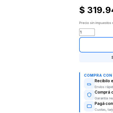
$
319.9
Precio sin impuestos
Hidrolavadora B.&
COMPRA CON
Recibilo 
Envíos rápid
Comprá co
Garantía re
Pagá com
Cuotas, tar