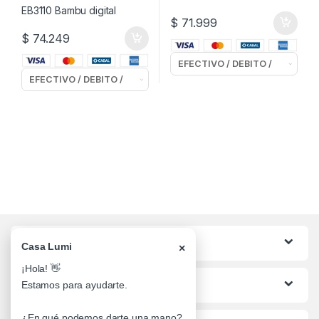
$
71.999
$
74.249
Categorias
Casa Lumi
×
¡Hola! 👋
Lo mas buscado
Estamos para ayudarte.
¿En qué podemos darte una mano?