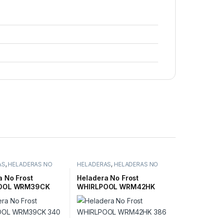
AS
,
HELADERAS NO
HELADERAS
,
HELADERAS NO
FROST
a No Frost
Heladera No Frost
OOL WRM39CK
WHIRLPOOL WRM42HK
 Inoxidable
386 lts. Inoxidable
/Inverter