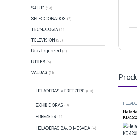
SALUD
(18)
SELECCIONADOS
(2)
TECNOLOGIA
(41)
TELEVISION
(53)
Uncategorized
(8)
UTILES
(5)
VALIJAS
(11)
Prod
HELADERAS y FREEZERS
(60)
HELAD
EXHIBIDORAS
(3)
FROST
Helade
FREEZERS
(14)
KD420
HELADERAS BAJO MESADA
(4)