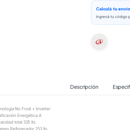
Calculá tu enví
Ingresá tu código p
Descripción
Especif
nología No Frost + Inverter
sificación Energética A
cidad total 325 lts.
umen Refrigerador 253 lts.