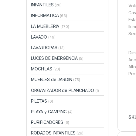
INFANTILES
(28)
Vol
Gas
INFORMATICA
(63)
Est
LA MUEBLERIA
Ilu
(170)
Sect
LAVADO
(49)
LAVARROPAS
(13)
Dim
LUCES DE EMERGENCIA
(5)
Anc
Alto
MOCHILAS
(20)
Pro
MUEBLES de JARDIN
(75)
ORGANIZADOR de PLANCHADO
(1)
PILETAS
(6)
PLAYA y CAMPING
(4)
SK
PURIFICADORES
(6)
RODADOS INFANTILES
(29)