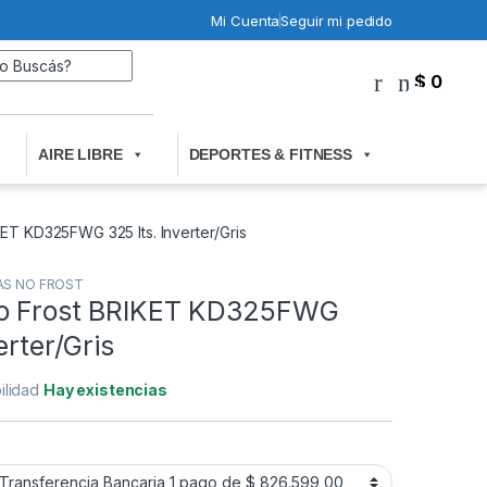
Mi Cuenta
Seguir mi pedido
Search for:
$
0
0
AIRE LIBRE
DEPORTES & FITNESS
ET KD325FWG 325 lts. Inverter/Gris
AS NO FROST
No Frost BRIKET KD325FWG
erter/Gris
ilidad
Hay existencias