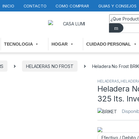
INICIO
CONTACTO
COMO COMPRAR
GUIAS Y CONSEJOS
TECNOLOGIA
HOGAR
CUIDADO PERSONAL
RS
HELADERAS NO FROST
Heladera No Frost BRIK
HELADERAS
,
HELADER
Heladera 
325 lts. Inv
Disponib