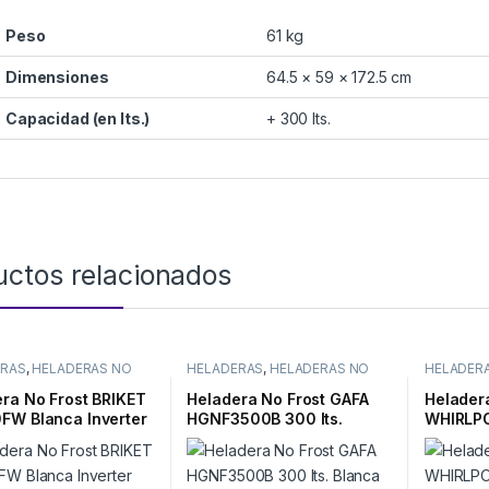
Peso
61 kg
Dimensiones
64.5 × 59 × 172.5 cm
Capacidad (en lts.)
+ 300 lts.
uctos relacionados
ERAS
,
HELADERAS NO
HELADERAS
,
HELADERAS NO
HELADER
FROST
FROST
ra No Frost BRIKET
Heladera No Frost GAFA
Helader
FW Blanca Inverter
HGNF3500B 300 lts.
WHIRLP
Blanca
340 lts.