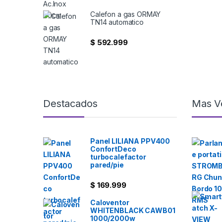
Calefon a gas ORMAY
TN14 automatico
$
592.999
Destacados
Mas V
Panel LILIANA PPV400
ConfortDeco
turbocalefactor
pared/pie
$
169.999
Caloventor
WHITENBLACK CAWB01
1000/2000w