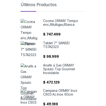
Últimos Productos
Cocina ORMAY Tempo
enc./Multigas/Blanca
$
747.499
Tablet 7" SANSEI
TS7A2323
$
98.999
Anafe a Gas ORMAY
Spazio Top Gourmet
Inoxidable
$
472.129
Campana ORMAY Inox
C603 Ac.Inox 60cm
$
411.189