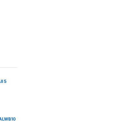
I 5
ALWB10