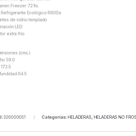
umen Freezer 72 lts.
 Refrigerante Ecológico R600a
antes de vidrio templado
minación LED
or extra frío
ensiones (cms.)
ho 59.0
 172.5
fundidad 64.5
U:
326000051
Categorías:
HELADERAS
,
HELADERAS NO FRO