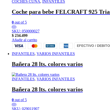
COCHES CUNA
,
INFANTILES
Coche para bebe FELCRAFT 925 Tria
0
out of 5
(0)
SKU: 050000027
$
234.499
Añadir al carrito
INFANTILES
,
VARIOS INFANTILES
Bañera 28 lts. colores varios
INFANTILES
,
VARIOS INFANTILES
Bañera 28 lts. colores varios
0
out of 5
(0)
SKU: 029011907