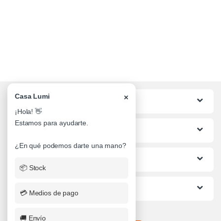
Casa Lumi
×
Categorias
¡Hola! 👋
Estamos para ayudarte.
Lo mas buscado
¿En qué podemos darte una mano?
Informacion al Cliente
📦 Stock
Ayuda
💳 Medios de pago
🚚 Envío