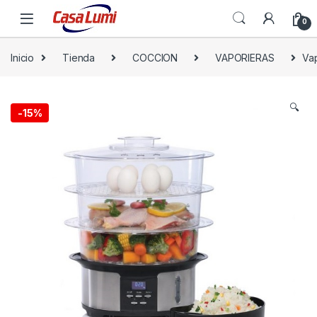
0
Inicio
Tienda
COCCION
VAPORIERAS
Vap
🔍
-
15%