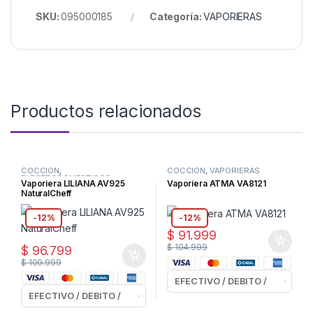
SKU:
095000185
Categoría:
VAPORIERAS
Productos relacionados
COCCION
,
COCCION
,
VAPORIERAS
ELECTRODOMESTICOS
,
Vaporiera LILIANA AV925
Vaporiera ATMA VA8121
VAPORIERAS
NaturalCheff
-
12%
-
12%
$
91.999
$
104.999
$
96.799
$
109.999