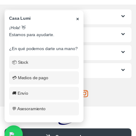
Categorias
Casa Lumi
×
¡Hola! 👋
Lo mas buscado
Estamos para ayudarte.
¿En qué podemos darte una mano?
Informacion al Cliente
📦 Stock
Ayuda
💳 Medios de pago
🚚 Envío
💬 Asesoramiento
¿Alguna Duda? Llamanos