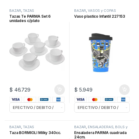
BAZAR
,
TAZAS
BAZAR
,
VASOS y COPAS
Tazas Te PARMA Set 6
Vaso plastico Infantil 227153
unidades c/plato
$
46.729
$
5.949
BAZAR
,
TAZAS
BAZAR
,
ENSALADERAS, BOLS y
CONTENEDORES
Taza BORMIOLI Milky 340cc.
Ensaladera PARMA cuadrada
24cm.