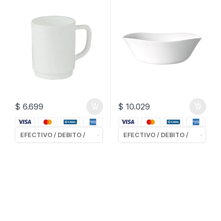
$
6.699
$
10.029