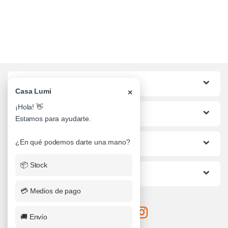
Categorias
Casa Lumi
×
¡Hola! 👋
Lo mas buscado
Estamos para ayudarte.
¿En qué podemos darte una mano?
Informacion al Cliente
📦 Stock
Ayuda
💳 Medios de pago
🚚 Envío