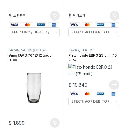
$
4.999
$
5.949
BAZAR
,
VASOS y COPAS
BAZAR
,
PLATOS
Vaso FAVO 7642/12 trago
Plato hondo EBRO 23 cm. (*6
largo
unid.)
$
19.849
$
1.899