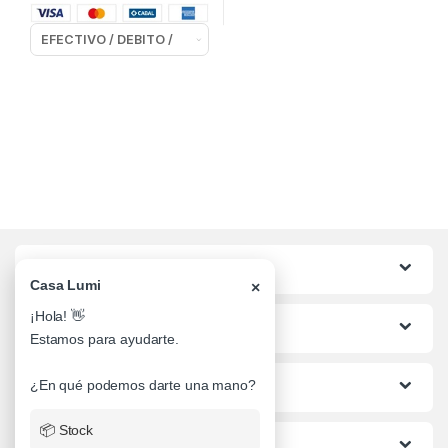
Categorias
Casa Lumi
×
¡Hola! 👋
Lo mas buscado
Estamos para ayudarte.
Informacion al Cliente
¿En qué podemos darte una mano?
📦 Stock
Ayuda