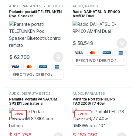
AUDIO
,
PARLANTES BLUETOOTH
AUDIO
,
RADIOS
Parlante portatil TELEFUNKEN
Radio DAIHATSU D-RP400
Pool Speaker
AM/FM Dual
Bluetooth/control remoto
$
58.549
$
62.799
AUDIO
,
DISFRUTA ESTOS
AUDIO
,
PARLANTES
ELEGIDOS
,
PARLANTES
POTENCIADOS
Parlante Portatil PANACOM
Parlante Portatil PHILIPS
POTENCIADOS
SP3101 con bateria
TAX2206/77 40w
RMS/Woofer 10″
-
15%
-
20%
$
90.758
$
169.999