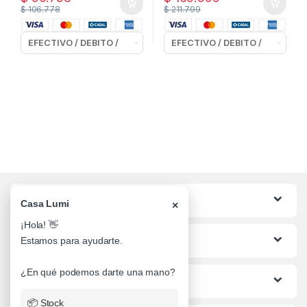
$
106.778
$
211.799
Categorias
Casa Lumi
×
¡Hola! 👋
Lo mas buscado
Estamos para ayudarte.
¿En qué podemos darte una mano?
Informacion al Cliente
📦 Stock