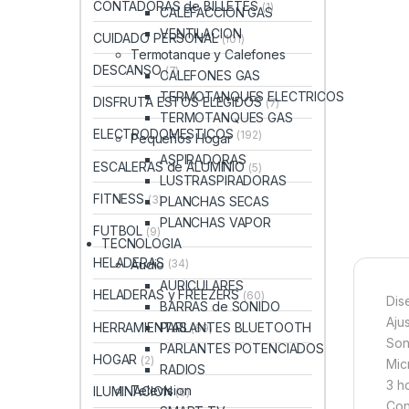
CONTADORAS de BILLETES
(1)
CALEFACCION GAS
VENTILACION
CUIDADO PERSONAL
(101)
Termotanque y Calefones
DESCANSO
(7)
CALEFONES GAS
TERMOTANQUES ELECTRICOS
DISFRUTA ESTOS ELEGIDOS
(7)
TERMOTANQUES GAS
ELECTRODOMESTICOS
(192)
Pequeños Hogar
ASPIRADORAS
ESCALERAS de ALUMINIO
(5)
LUSTRASPIRADORAS
FITNESS
(3)
PLANCHAS SECAS
PLANCHAS VAPOR
FUTBOL
(9)
TECNOLOGIA
HELADERAS
Audio
(34)
AURICULARES
HELADERAS y FREEZERS
(60)
Dis
BARRAS de SONIDO
Aju
HERRAMIENTAS
PARLANTES BLUETOOTH
(69)
Son
PARLANTES POTENCIADOS
HOGAR
(2)
Mic
RADIOS
3 h
Television
ILUMINACION
(6)
Con