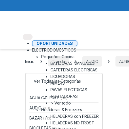
OPORTUNIDADES
ELECTRODOMESTICOS
Pequeños Cocina
Inicio
Tienda
AUDIO
AURI
BATIDORAS MANUALES
CAFETERAS ELECTRICAS
LICUADORAS
Ver Todas las Categorías
MIXERS
PAVAS ELECTRICAS
TOSTADORAS
AGUA CALIENTE
(56)
> Ver todo
AUDIO
(101)
Heladeras & Freezers
HELADERAS con FREEZER
BAZAR
(213)
HELADERAS NO FROST
BICICLETAS
(29)