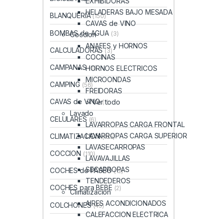
EXHIBIDORAS
HELADERAS BAJO MESADA
BLANQUERIA
(150)
CAVAS de VINO
BOMBAS de AGUA
(3)
Coccion
ANAFES y HORNOS
CALCULADORAS
(3)
COCINAS
CAMPANAS
HORNOS ELECTRICOS
(11)
MICROONDAS
CAMPING
(56)
FREIDORAS
CAVAS de VINO
> Ver todo
(1)
Lavado
CELULARES
(6)
LAVARROPAS CARGA FRONTAL
LAVARROPAS CARGA SUPERIOR
CLIMATIZACION
(125)
LAVASECARROPAS
COCCION
(110)
LAVAVAJILLAS
SECARROPAS
COCHES de PASEO
(12)
TENDEDEROS
COCHES para BEBE
(2)
Climatizacion
AIRES ACONDICIONADOS
COLCHONES
(45)
CALEFACCION ELECTRICA