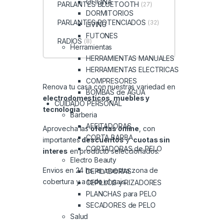
OFICINA
PARLANTES BLUETOOTH
(27)
DORMITORIOS
PARLANTES POTENCIADOS
(32)
LIVING
FUTONES
RADIOS
(8)
Herramientas
HERRAMIENTAS MANUALES
HERRAMIENTAS ELECTRICAS
COMPRESORES
Renova tu casa con nuestras variedad en
BOMBAS de AGUA
electrodomesticos, muebles y
CUIDADO PERSONAL
tecnologia
Barberia
AFEITADORAS
Aprovecha las
ofertas online
, con
CORTA BARBA
importantes
descuentos
y
cuotas sin
CORTADORAS de PELO
interes
en producto seleccionados.
Electro Beauty
Envios en 24 hs. en nuestra zona de
DEPILADORAS
cobertura y a todo el pais.
CEPILLOS y RIZADORES
PLANCHAS para PELO
SECADORES de PELO
Salud