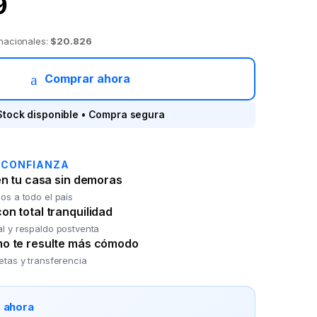
9
 nacionales:
$20.826
Comprar ahora
Stock disponible • Compra segura
 CONFIANZA
en tu casa sin demoras
os a todo el país
n total tranquilidad
al y respaldo postventa
o te resulte más cómodo
jetas y transferencia
o ahora