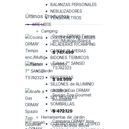
BALANZAS PERSONALES
NEBULIZADORES
Últimos Productos
TENSIOMETROS
AIRE LIBRE
Camping
Cocina ORMAY Tempo
COLCHONES INFLABLES
enc./Multigas/Blanca
HELADERAS P/CAMPING
CARPAS PLAYERAS
$
747.499
BIDONES TERMICOS
Tablet 7" SANSEI
Ver todo...
TS7A2323
Jardin
REPOSERAS
$
98.999
SILLONES de ALUMINIO
Anafe a Gas ORMAY
GAZEBOS
Spazio Top Gourmet
SET MUEBLES
Inoxidable
SOMBRILLAS
Ver todo...
$
472.129
Herramientas de Jardin
Campana ORMAY Inox
CORTADORAS de CESPED
C603 Ac.Inox 60cm