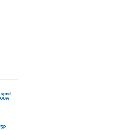
esped
600w
/5P