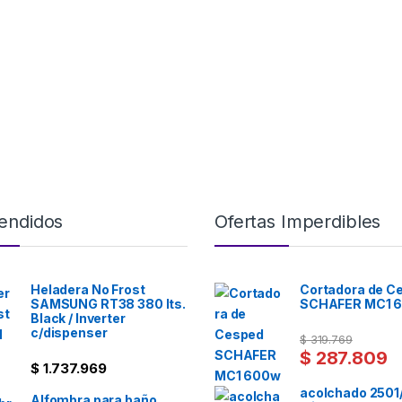
endidos
Ofertas Imperdibles
Heladera No Frost
Cortadora de C
SAMSUNG RT38 380 lts.
SCHAFER MC1 
Black / Inverter
c/dispenser
$
319.769
$
287.809
$
1.737.969
acolchado 2501
Alfombra para baño