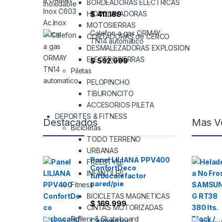
BORDEADORAS ELECTRICAS
HIDROLAVADORAS
$
411.189
MOTOSIERRAS
Calefon a gas ORMAY
CORTADORAS de CERCO
TN14 automatico
DESMALEZADORAS EXPLOSION
ELECTROSIERRAS
$
592.999
Piletas
PELOPINCHO
TIBURONCITO
ACCESORIOS PILETA
DEPORTES & FITNESS
Destacados
Mas V
Bicicletas
TODO TERRENO
URBANAS
Panel LILIANA PPV400
FREESTYLE
ConfortDeco
INFANTILES
turbocalefactor
pared/pie
Fitness
BICICLETAS MAGNETICAS
$
169.999
CINTAS MOTORIZADAS
Rollers & Skateboard
Caloventor