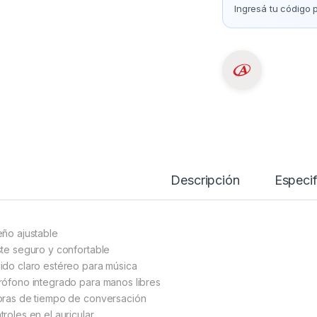
Ingresá tu código p
Descripción
Especif
eño ajustable
ste seguro y confortable
ido claro estéreo para música
rófono integrado para manos libres
oras de tiempo de conversación
troles en el auricular