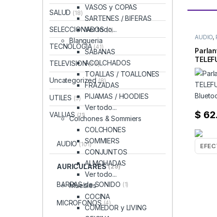
VASOS y COPAS
SALUD
(18)
SARTENES / BIFERAS
Ver todo...
SELECCIONADOS
(2)
AUDIO
,
Blanqueria
BLUET
TECNOLOGIA
(41)
Parlan
SABANAS
TELEF
ACOLCHADOS
TELEVISION
(53)
Speake
TOALLAS / TOALLONES
remot
Uncategorized
(8)
FRAZADAS
PIJAMAS / HOODIES
UTILES
(5)
Ver todo...
$
62
VALIJAS
(11)
Colchones & Sommiers
COLCHONES
SOMMIERS
AUDIO
(101)
CONJUNTOS
ALMOHADAS
AURICULARES
(29)
Ver todo...
BARRAS de SONIDO
(1)
Muebles
COCINA
MICROFONOS
(4)
COMEDOR y LIVING