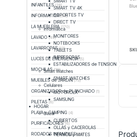
SMART TV
INFANTILES
(28)
Blu
SMART TV 4K
SOPORTES TV
INFORMATICA
(63)
DIRECT TV
LA MUEBLERIA
(170)
Informatica
MONITORES
LAVADO
(49)
NOTEBOOKS
LAVARROPAS
(13)
SK
TABLETS
IMPRESORAS
LUCES DE EMERGENCIA
(5)
ESTABILIZADORES de TENSION
MOCHILAS
(20)
Smart Watches
SMART WATCHES
MUEBLES de JARDIN
(75)
Celulares
ORGANIZADOR de PLANCHADO
(1)
MOTOROLA
SAMSUNG
PILETAS
(6)
HOGAR
PLAYA y CAMPING
(4)
Bazar
CUBIERTOS
PURIFICADORES
(6)
OLLAS y CACEROLAS
Prod
RODADOS INFANTILES
TERMOS y MATES
(29)