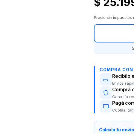
$
25.19
Precio sin impuestos
COMPRA CON
Recibilo 
Envíos rápid
Comprá co
Garantía re
Pagá com
Cuotas, tar
Calculá tu enví