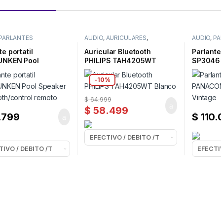
PARLANTES
AUDIO
,
AURICULARES
,
AUDIO
,
PA
OOTH
DISFRUTA ESTOS ELEGIDOS
BLUETO
te portatil
Auricular Bluetooth
Parlant
UNKEN Pool
PHILIPS TAH4205WT
SP3046 
r Bluetooth/control
Blanco
o
-
10%
$
64.999
$
58.499
.799
$
110.