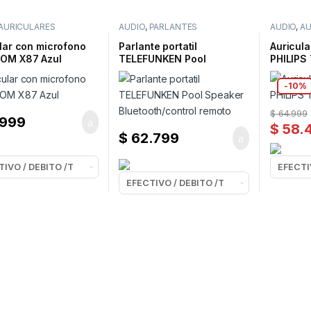
AURICULARES
AUDIO
,
PARLANTES
AUDIO
,
AU
BLUETOOTH
DISFRUTA
lar con microfono
Parlante portatil
Auricula
OM X87 Azul
TELEFUNKEN Pool
PHILIPS
Speaker Bluetooth/control
Negro
remoto
-
10%
$
64.999
.999
$
58.
$
62.799