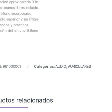
acion aprox.bateria 9 hs.
o manos libres incluido.
rófono incorporado.
do superior y sin límites.
odos y prácticos.
año del altavoz: 5.6mm.
U:
961000001
Categorías:
AUDIO
,
AURICULARES
uctos relacionados