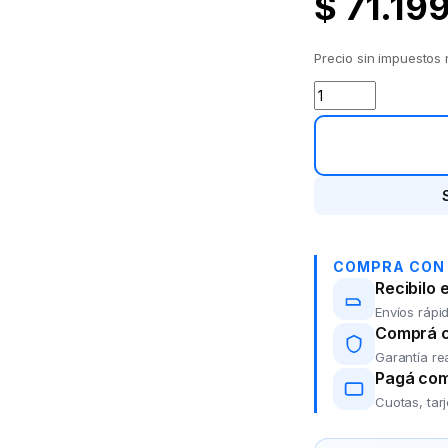
$
71.19
Precio sin impuestos
Auricular Bluetoot
COMPRA CON
Recibilo 
Envíos rápid
Comprá co
Garantía re
Pagá com
Cuotas, tar