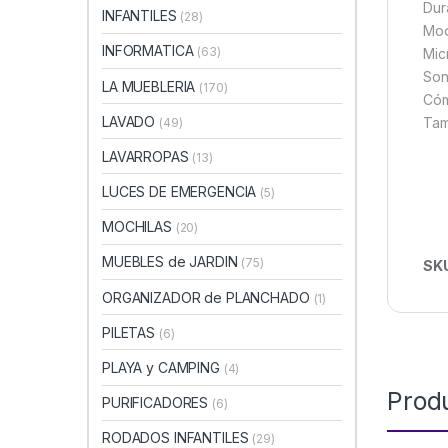
Dur
INFANTILES
(28)
Mod
INFORMATICA
(63)
Mic
Soni
LA MUEBLERIA
(170)
Cóm
LAVADO
Tam
(49)
LAVARROPAS
(13)
LUCES DE EMERGENCIA
(5)
MOCHILAS
(20)
MUEBLES de JARDIN
(75)
SK
ORGANIZADOR de PLANCHADO
(1)
PILETAS
(6)
PLAYA y CAMPING
(4)
Prod
PURIFICADORES
(6)
RODADOS INFANTILES
(29)