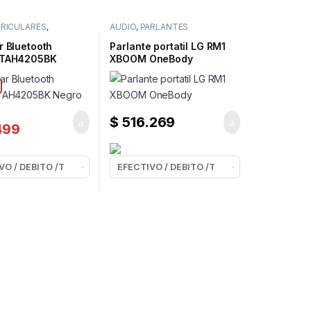
RICULARES
,
AUDIO
,
PARLANTES
 ESTOS ELEGIDOS
POTENCIADOS
r Bluetooth
Parlante portatil LG RM1
 TAH4205BK
XBOOM OneBody
$
516.269
499