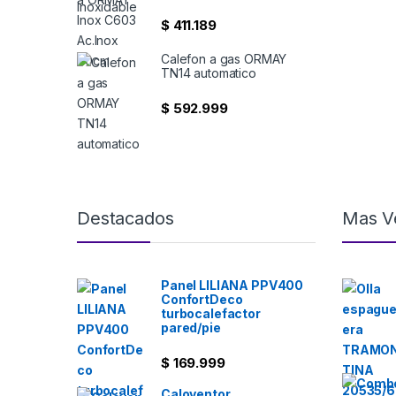
$
411.189
Calefon a gas ORMAY
TN14 automatico
$
592.999
Destacados
Mas V
Panel LILIANA PPV400
ConfortDeco
turbocalefactor
pared/pie
$
169.999
Caloventor