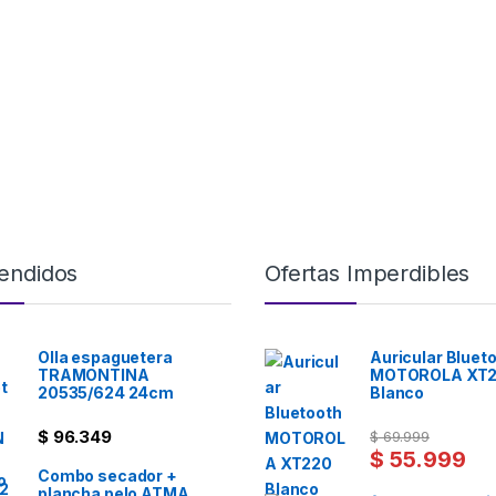
endidos
Ofertas Imperdibles
Olla espaguetera
Auricular Bluet
TRAMONTINA
MOTOROLA XT
20535/624 24cm
Blanco
$
96.349
$
69.999
$
55.999
Combo secador +
plancha pelo ATMA