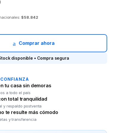
9
 nacionales:
$58.842
h MARLEY Liberate Air quantity
Comprar ahora
Stock disponible • Compra segura
 CONFIANZA
en tu casa sin demoras
os a todo el país
n total tranquilidad
al y respaldo postventa
o te resulte más cómodo
jetas y transferencia