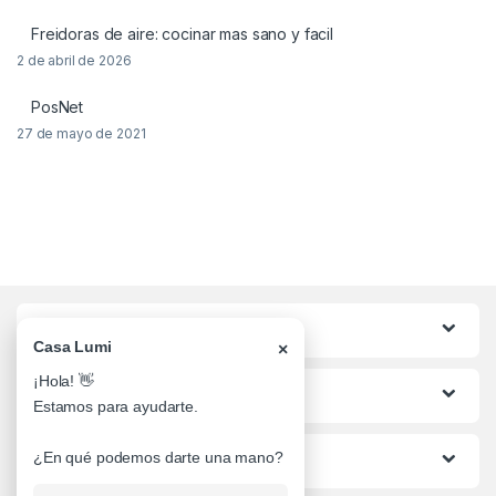
Freidoras de aire: cocinar mas sano y facil
2 de abril de 2026
PosNet
27 de mayo de 2021
Categorias
Casa Lumi
×
¡Hola! 👋
Lo mas buscado
Estamos para ayudarte.
¿En qué podemos darte una mano?
Informacion al Cliente