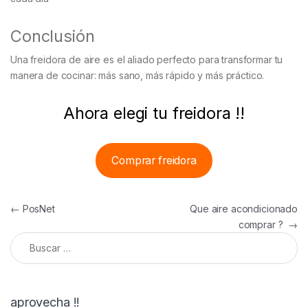
Conclusión
Una freidora de aire es el aliado perfecto para transformar tu
manera de cocinar: más sano, más rápido y más práctico.
Ahora elegi tu freidora !!
Comprar freidora
Navegación de entradas
←
PosNet
Que aire acondicionado
comprar ?
→
Buscar:
aprovecha !!