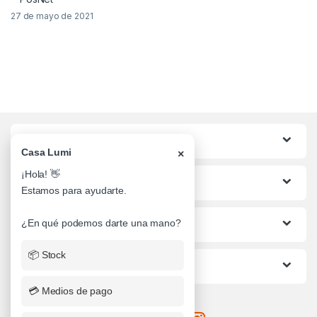
27 de mayo de 2021
Categorias
Casa Lumi
×
¡Hola! 👋
Lo mas buscado
Estamos para ayudarte.
¿En qué podemos darte una mano?
Informacion al Cliente
📦 Stock
Ayuda
💳 Medios de pago