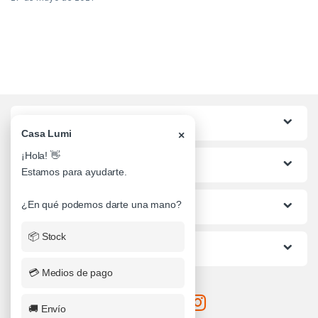
Categorias
Casa Lumi
×
¡Hola! 👋
Lo mas buscado
Estamos para ayudarte.
¿En qué podemos darte una mano?
Informacion al Cliente
📦 Stock
Ayuda
💳 Medios de pago
🚚 Envío