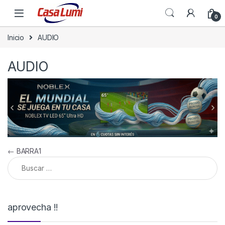
0
Inicio
AUDIO
AUDIO
Navegación de entradas
←
BARRA1
Buscar:
aprovecha !!