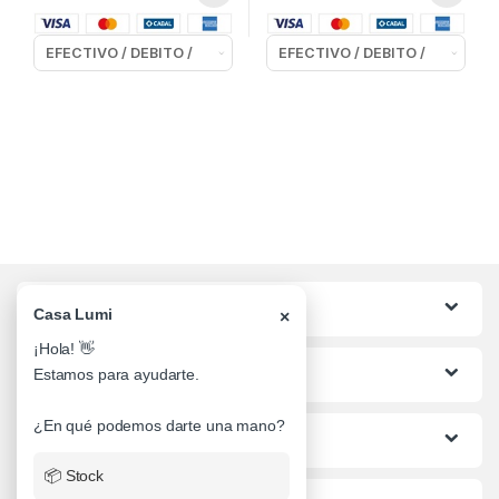
Categorias
Casa Lumi
×
¡Hola! 👋
Lo mas buscado
Estamos para ayudarte.
¿En qué podemos darte una mano?
Informacion al Cliente
📦 Stock