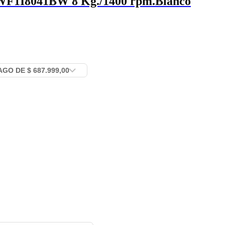
WF1I8041BW 8 Kg./1400 rpm.Blanco