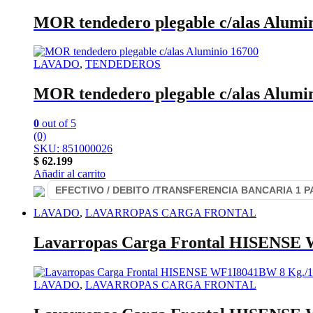
MOR tendedero plegable c/alas Alumi
LAVADO
,
TENDEDEROS
MOR tendedero plegable c/alas Alumi
0
out of 5
(0)
SKU: 851000026
$
62.199
Añadir al carrito
LAVADO
,
LAVARROPAS CARGA FRONTAL
Lavarropas Carga Frontal HISENSE 
LAVADO
,
LAVARROPAS CARGA FRONTAL