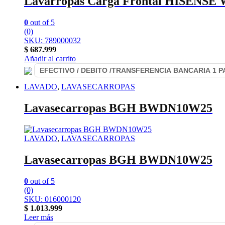
Lavarropas Carga Frontal HISENSE 
0
out of 5
(0)
SKU: 789000032
$
687.999
Añadir al carrito
LAVADO
,
LAVASECARROPAS
Lavasecarropas BGH BWDN10W25
LAVADO
,
LAVASECARROPAS
Lavasecarropas BGH BWDN10W25
0
out of 5
(0)
SKU: 016000120
$
1.013.999
Leer más