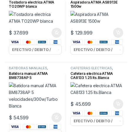
TOSTADORAS
MANUALES
,
Tostadora electrica ATMA
Aspiradora ATMA AS8913E
ELECTRODOMESTICOS
TO20WP blanca
1500w
$
37.699
$
129.999
BATIDORAS MANUALES
,
CAFETERAS ELECTRICAS
,
ELECTRODOMESTICOS
ELECTRODOMESTICOS
Batidora manual ATMA
Cafetera electrica ATMA
BM8738AP 5
CA8133 1.25 lts.Blanca
velocidades/300w/Turbo
Blanca
$
45.699
$
54.599