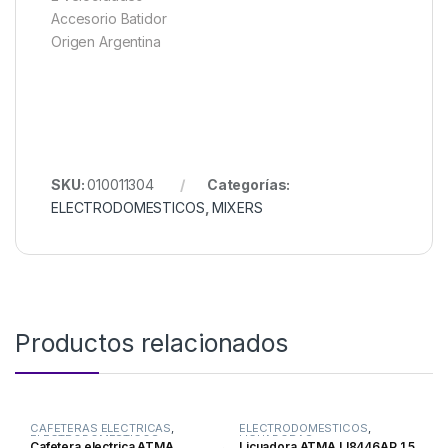
Accesorio Batidor
Origen Argentina
SKU:
010011304
Categorías:
ELECTRODOMESTICOS
,
MIXERS
Productos relacionados
CAFETERAS ELECTRICAS
,
ELECTRODOMESTICOS
,
ELECTRODOMESTICOS
LICUADORAS
Cafetera electrica ATMA
Licuadora ATMA LI8446AP 1.5