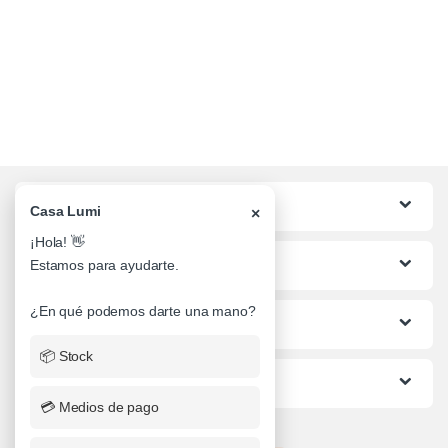
Categorias
Casa Lumi
×
¡Hola! 👋
Lo mas buscado
Estamos para ayudarte.
¿En qué podemos darte una mano?
Informacion al Cliente
📦 Stock
Ayuda
💳 Medios de pago