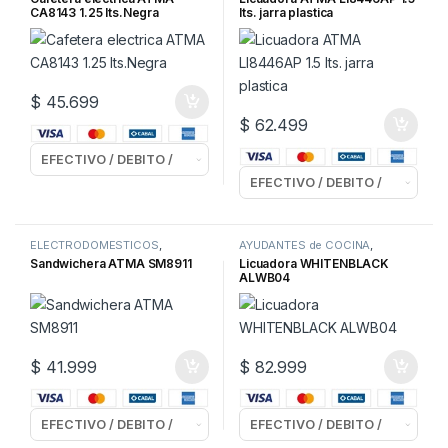
CA8143 1.25 lts.Negra
lts. jarra plastica
$
45.699
$
62.499
ELECTRODOMESTICOS
,
AYUDANTES de COCINA
,
SANDWICHERAS
ELECTRODOMESTICOS
,
Sandwichera ATMA SM8911
Licuadora WHITENBLACK
LICUADORAS
ALWB04
$
41.999
$
82.999