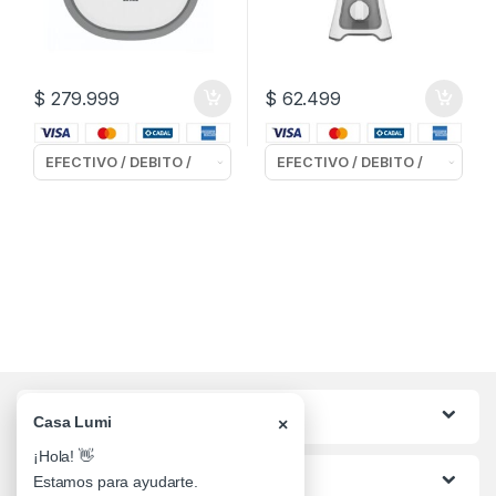
$
279.999
$
62.499
Categorias
Casa Lumi
×
¡Hola! 👋
Lo mas buscado
Estamos para ayudarte.