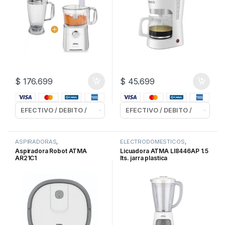
$
176.699
$
45.699
ASPIRADORAS
,
ELECTRODOMESTICOS
,
ELECTRODOMESTICOS
,
LICUADORAS
Aspiradora Robot ATMA
Licuadora ATMA LI8446AP 1.5
LIMPIEZA y ROPA
AR21C1
lts. jarra plastica
aspiradora/mopeadora