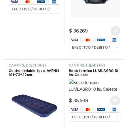
$
36.269
CAMPING
,
COLCHONES
CAMPING
,
HELADERAS
INFLABLES
P/CAMPING
Colchon inflable 1 pza. AVENLI
Bolso termico LUMILAGRO 10
191*73*22cm.
lts. Celeste
$
38.569