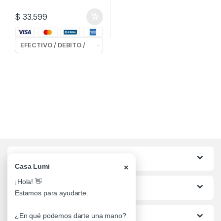
$
33.599
Categorias
Casa Lumi
×
¡Hola! 👋
Lo mas buscado
Estamos para ayudarte.
Informacion al Cliente
¿En qué podemos darte una mano?