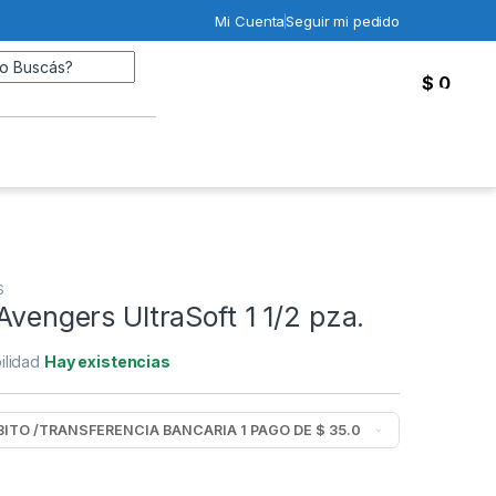
Mi Cuenta
Seguir mi pedido
Search for:
$
0
0
S
 Avengers UltraSoft 1 1/2 pza.
ilidad
Hay existencias