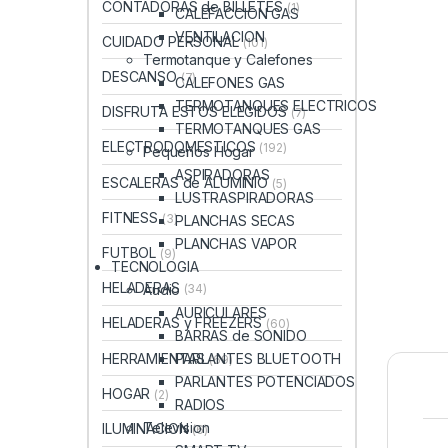
CONTADORAS de BILLETES
(1)
CALEFACCION GAS
VENTILACION
CUIDADO PERSONAL
(101)
Termotanque y Calefones
DESCANSO
(7)
CALEFONES GAS
TERMOTANQUES ELECTRICOS
DISFRUTA ESTOS ELEGIDOS
(7)
TERMOTANQUES GAS
ELECTRODOMESTICOS
(192)
Pequeños Hogar
ASPIRADORAS
ESCALERAS de ALUMINIO
(5)
LUSTRASPIRADORAS
FITNESS
(3)
PLANCHAS SECAS
PLANCHAS VAPOR
FUTBOL
(9)
TECNOLOGIA
HELADERAS
Audio
(34)
AURICULARES
HELADERAS y FREEZERS
(60)
BARRAS de SONIDO
HERRAMIENTAS
PARLANTES BLUETOOTH
(69)
PARLANTES POTENCIADOS
HOGAR
(2)
RADIOS
Television
ILUMINACION
(6)