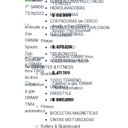
BORDEADORAS ELECTRICAS
TS7A2323
HIDROLAVADORAS
MOTOSIERRAS
$
98.999
CORTADORAS de CERCO
Anafe a Gas ORMAY
DESMALEZADORAS EXPLOSION
Spazio Top Gourmet
ELECTROSIERRAS
Inoxidable
Piletas
$
472.129
PELOPINCHO
TIBURONCITO
Campana ORMAY Inox
ACCESORIOS PILETA
C603 Ac.Inox 60cm
DEPORTES & FITNESS
$
411.189
Bicicletas
TODO TERRENO
Calefon a gas ORMAY
URBANAS
TN14 automatico
FREESTYLE
$
592.999
INFANTILES
Fitness
BICICLETAS MAGNETICAS
CINTAS MOTORIZADAS
Rollers & Skateboard