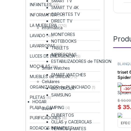
SMART TV
INFANTILES
(28)
SMART TV 4K
SOPORTES TV
INFORMATICA
(63)
DIRECT TV
LA MUEBLERIA
(170)
Informatica
MONITORES
LAVADO
(49)
Prod
NOTEBOOKS
LAVARROPAS
(13)
TABLETS
IMPRESORAS
LUCES DE EMERGENCIA
(5)
ESTABILIZADORES de TENSION
BLANQU
MOCHILAS
(20)
Smart Watches
triset
SMART WATCHES
MUEBLES de JARDIN
(75)
Spider
Celulares
ORGANIZADOR de PLANCHADO
(1)
MOTOROLA
-
30
SAMSUNG
PILETAS
(6)
$
50.00
HOGAR
$
35
PLAYA y CAMPING
(4)
Bazar
CUBIERTOS
PURIFICADORES
(6)
OLLAS y CACEROLAS
RODADOS INFANTILES
TERMOS y MATES
(29)