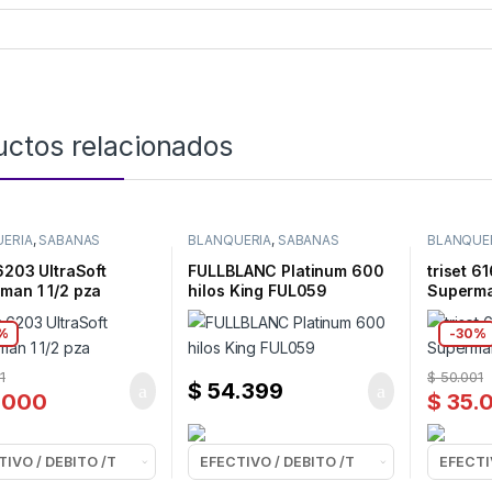
uctos relacionados
ERIA
,
SABANAS
BLANQUERIA
,
SABANAS
BLANQUE
 6203 UltraSoft
FULLBLANC Platinum 600
triset 6
man 1 1/2 pza
hilos King FUL059
Superma
%
-
30%
1
$
50.001
$
54.399
.000
$
35.