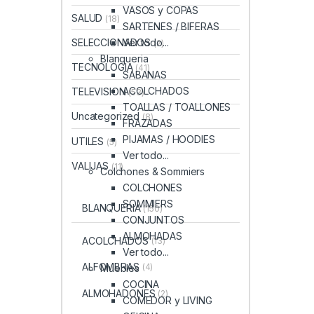
VASOS y COPAS
SALUD
(18)
SARTENES / BIFERAS
Ver todo...
SELECCIONADOS
(2)
Blanqueria
TECNOLOGIA
(41)
SABANAS
ACOLCHADOS
TELEVISION
(53)
TOALLAS / TOALLONES
Uncategorized
(8)
FRAZADAS
PIJAMAS / HOODIES
UTILES
(5)
Ver todo...
VALIJAS
(11)
Colchones & Sommiers
COLCHONES
SOMMIERS
BLANQUERIA
(150)
CONJUNTOS
ALMOHADAS
ACOLCHADOS
(13)
Ver todo...
ALFOMBRAS
(4)
Muebles
COCINA
ALMOHADONES
(2)
COMEDOR y LIVING