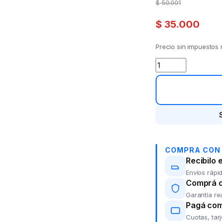
$
50.001
$
35.000
Precio sin impuestos
triset 5841 Avenger
COMPRA CON
Recibilo 
Envíos rápid
Comprá co
Garantía re
Pagá com
Cuotas, tar