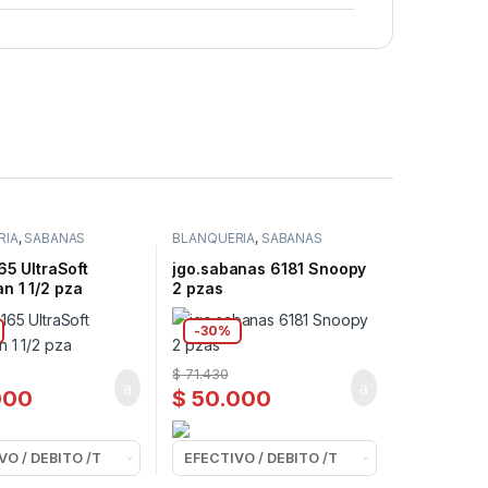
RIA
,
SABANAS
BLANQUERIA
,
SABANAS
165 UltraSoft
jgo.sabanas 6181 Snoopy
n 1 1/2 pza
2 pzas
-
30%
$
71.430
000
$
50.000