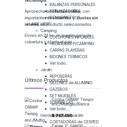
tecnologia
BALANZAS PERSONALES
NEBULIZADORES
Aprovecha las
ofertas online
, con
TENSIOMETROS
importantes
descuentos
y
cuotas sin
AIRE LIBRE
interes
en producto seleccionados.
Camping
Envios en 24 hs. en nuestra zona de
COLCHONES INFLABLES
cobertura y a todo el pais.
HELADERAS P/CAMPING
CARPAS PLAYERAS
BIDONES TERMICOS
Ver todo...
Jardin
REPOSERAS
Últimos Productos
SILLONES de ALUMINIO
GAZEBOS
SET MUEBLES
Cocina ORMAY Tempo
SOMBRILLAS
enc./Multigas/Blanca
Ver todo...
Herramientas de Jardin
$
747.499
CORTADORAS de CESPED
Tablet 7" SANSEI