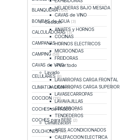
EXHIBIDORAS
HELADERAS BAJO MESADA
BLANQUERIA
(150)
CAVAS de VINO
BOMBAS de AGUA
(3)
Coccion
ANAFES y HORNOS
CALCULADORAS
(3)
COCINAS
CAMPANAS
HORNOS ELECTRICOS
(11)
MICROONDAS
CAMPING
(56)
FREIDORAS
CAVAS de VINO
> Ver todo
(1)
Lavado
CELULARES
(6)
LAVARROPAS CARGA FRONTAL
LAVARROPAS CARGA SUPERIOR
CLIMATIZACION
(125)
LAVASECARROPAS
COCCION
(110)
LAVAVAJILLAS
SECARROPAS
COCHES de PASEO
(12)
TENDEDEROS
COCHES para BEBE
(2)
Climatizacion
AIRES ACONDICIONADOS
COLCHONES
(45)
CALEFACCION ELECTRICA