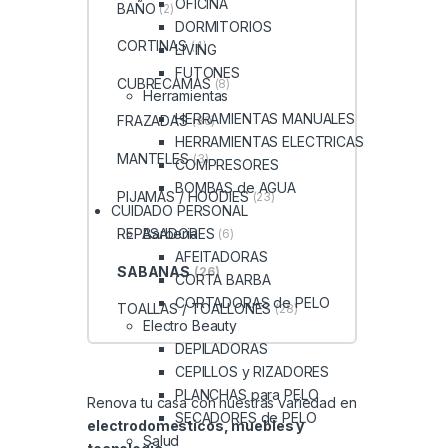
OFICINA
BAÑO
(2)
DORMITORIOS
CORTINAS
(4)
LIVING
FUTONES
CUBRECAMAS
(8)
Herramientas
HERRAMIENTAS MANUALES
FRAZADAS
(30)
HERRAMIENTAS ELECTRICAS
MANTELES
(3)
COMPRESORES
BOMBAS de AGUA
PIJAMAS / HOODIES
(23)
CUIDADO PERSONAL
Barberia
REPASADORES
(6)
AFEITADORAS
SABANAS
(26)
CORTA BARBA
CORTADORAS de PELO
TOALLAS / TOALLONES
(28)
Electro Beauty
DEPILADORAS
CEPILLOS y RIZADORES
PLANCHAS para PELO
Renova tu casa con nuestras variedad en
SECADORES de PELO
electrodomesticos, muebles y
Salud