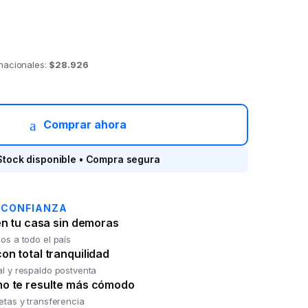
 nacionales:
$28.926
s UltraSoft 1 1/2 pza. quantity
Comprar ahora
Stock disponible • Compra segura
 CONFIANZA
en tu casa sin demoras
os a todo el país
n total tranquilidad
al y respaldo postventa
o te resulte más cómodo
jetas y transferencia