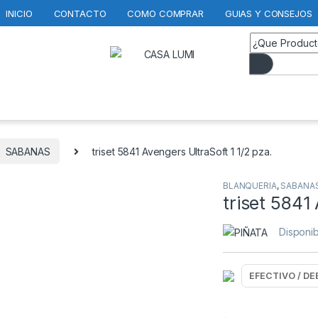
INICIO
CONTACTO
COMO COMPRAR
GUIAS Y CONSEJOS
SABANAS
triset 5841 Avengers UltraSoft 1 1/2 pza.
BLANQUERIA
,
SABANA
triset 5841
Disponib