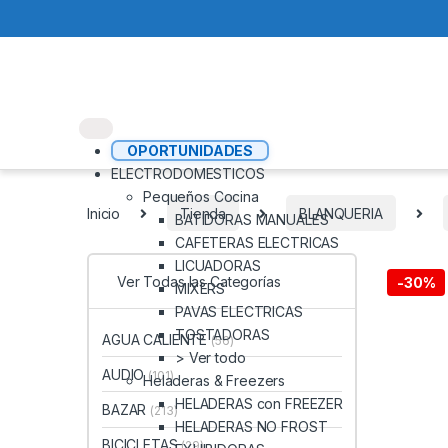
OPORTUNIDADES
ELECTRODOMESTICOS
Pequeños Cocina
Inicio
Tienda
BLANQUERIA
BATIDORAS MANUALES
CAFETERAS ELECTRICAS
LICUADORAS
Ver Todas las Categorías
-
30%
MIXERS
PAVAS ELECTRICAS
TOSTADORAS
AGUA CALIENTE
(56)
> Ver todo
AUDIO
(101)
Heladeras & Freezers
HELADERAS con FREEZER
BAZAR
(213)
HELADERAS NO FROST
BICICLETAS
(29)