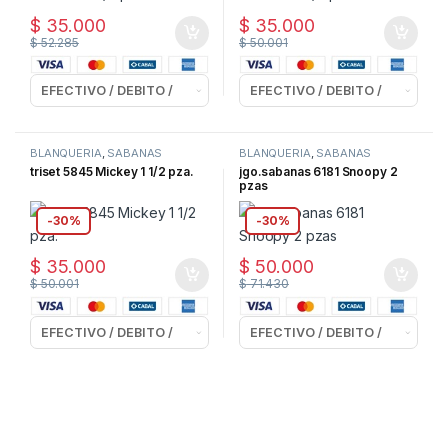
$
35.000
$
35.000
$
52.285
$
50.001
BLANQUERIA
,
SABANAS
BLANQUERIA
,
SABANAS
triset 5845 Mickey 1 1/2 pza.
jgo.sabanas 6181 Snoopy 2
pzas
-
30%
-
30%
$
35.000
$
50.000
$
50.001
$
71.430