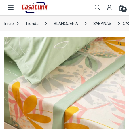
0
Inicio
Tienda
BLANQUERIA
SABANAS
CAS
🔍