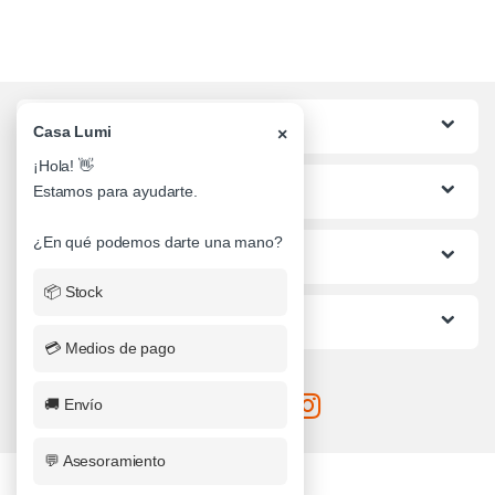
Categorias
Casa Lumi
×
¡Hola! 👋
Lo mas buscado
Estamos para ayudarte.
¿En qué podemos darte una mano?
Informacion al Cliente
📦 Stock
Ayuda
💳 Medios de pago
🚚 Envío
💬 Asesoramiento