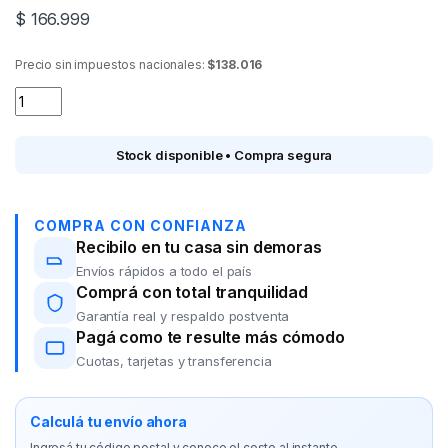
$
166.999
Precio sin impuestos nacionales:
$138.016
Cacerola TRAMONTINA Solar 62503/280 6.5 lts. quantity
Stock disponible • Compra segura
COMPRA CON CONFIANZA
Recibilo en tu casa sin demoras
Envíos rápidos a todo el país
Comprá con total tranquilidad
Garantía real y respaldo postventa
Pagá como te resulte más cómodo
Cuotas, tarjetas y transferencia
Calculá tu envío ahora
Ingresá tu código postal y conoce el costo al instante