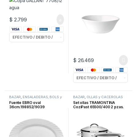
$
2.799
$
26.469
BAZAR
,
ENSALADERAS, BOLS y
BAZAR
,
OLLAS y CACEROLAS
CONTENEDORES
Fuente EBRO oval
Set ollas TRAMONTINA
36cm.198852/9039
CoziPast 65500/400 2 pzas.