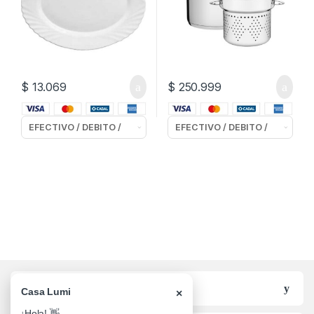
$
13.069
$
250.999
Categorias
Casa Lumi
×
¡Hola! 👋