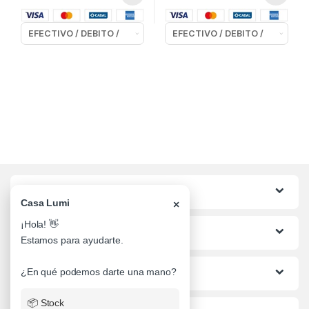
Categorias
Casa Lumi
×
¡Hola! 👋
Lo mas buscado
Estamos para ayudarte.
Informacion al Cliente
¿En qué podemos darte una mano?
📦 Stock