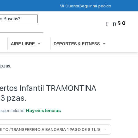
Mi Cuenta
Seguir mi pedido
Search for:
$
0
0
AIRE LIBRE
DEPORTES & FITNESS
pzas.
ertos Infantil TRAMONTINA
3 pzas.
isponibilidad
Hay existencias