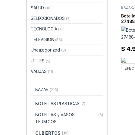
SALUD
BAZAR
,
(18)
Botell
SELECCIONADOS
(2)
2748
TECNOLOGIA
(41)
TELEVISION
(53)
$
4.
Uncategorized
(8)
UTILES
(5)
VALIJAS
(11)
BAZAR
(213)
BOTELLAS PLASTICAS
(7)
BOTELLAS y VASOS
(8)
TERMICOS
CUBIERTOS
(19)