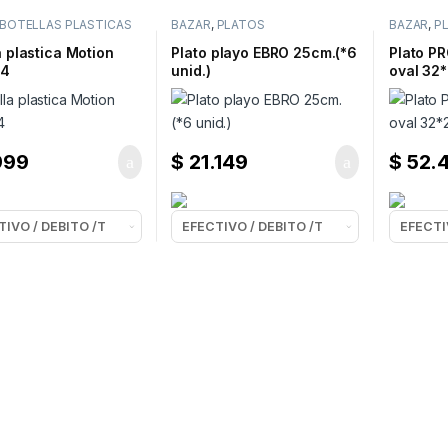
BOTELLAS PLASTICAS
BAZAR
,
PLATOS
BAZAR
,
P
a plastica Motion
Plato playo EBRO 25cm.(*6
Plato P
84
unid.)
oval 32*
999
$
21.149
$
52.