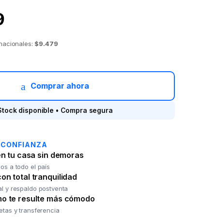
9
 nacionales:
$9.479
nfantil TRAMONTINA 66970/020 3 pzas. quantity
Comprar ahora
Stock disponible • Compra segura
 CONFIANZA
en tu casa sin demoras
os a todo el país
n total tranquilidad
al y respaldo postventa
o te resulte más cómodo
jetas y transferencia