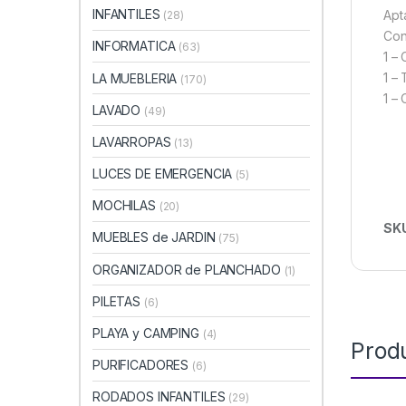
INFANTILES
Apta
(28)
Con
INFORMATICA
(63)
1 –
1 –
LA MUEBLERIA
(170)
1 –
LAVADO
(49)
LAVARROPAS
(13)
LUCES DE EMERGENCIA
(5)
MOCHILAS
(20)
SK
MUEBLES de JARDIN
(75)
ORGANIZADOR de PLANCHADO
(1)
PILETAS
(6)
PLAYA y CAMPING
(4)
Prod
PURIFICADORES
(6)
RODADOS INFANTILES
(29)