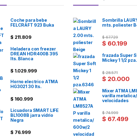
Coche para bebe
Sombrilla LAUR
FELCRAFT 923 Buka
mts. poliester B
$
211.809
$
67.729
$
60.199
Heladera con freezer
DREAN HDR400B 395
frazada Super S
lts. Blanca
Mickey 1 1/2 pz
$
1.029.999
$
28.571
$
20.000
Horno electrico ATMA
HG3021 30 lts.
Mixer ATMA LM
varilla metalic
$
160.999
velocidades
Licuadora SMART LIFE
$
74.999
BL1008B jarra vidrio
$
67.499
Negra
$
76.999