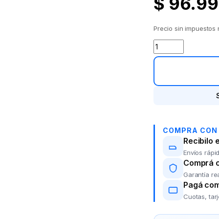
$
96.99
Precio sin impuestos
Valija 20" ELF 960
COMPRA CON
Recibilo 
Envíos rápid
Comprá co
Garantía re
Pagá com
Cuotas, tar