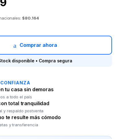
9
 nacionales:
$80.164
0 Rosa quantity
Comprar ahora
Stock disponible • Compra segura
 CONFIANZA
en tu casa sin demoras
os a todo el país
n total tranquilidad
al y respaldo postventa
o te resulte más cómodo
jetas y transferencia