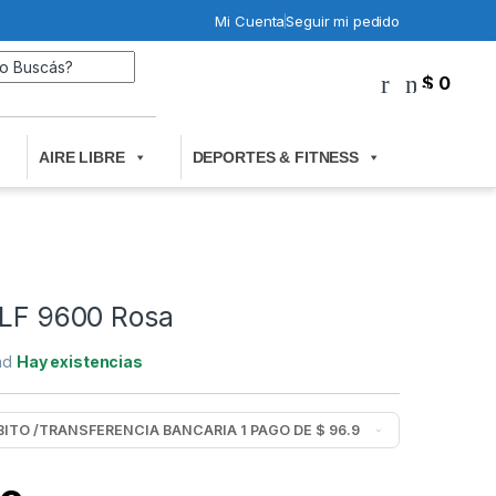
Mi Cuenta
Seguir mi pedido
Search for:
$
0
0
AIRE LIBRE
DEPORTES & FITNESS
ELF 9600 Rosa
dad
Hay existencias