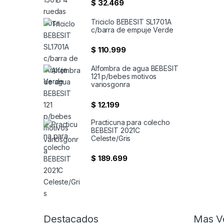
$
32.469
Triciclo BEBESIT SL1701A
c/barra de empuje Verde
$
110.999
Alfombra de agua BEBESIT
121 p/bebes motivos
variosgonra
$
12.199
Practicuna para colecho
BEBESIT 2021C
Celeste/Gris
$
189.699
Destacados
Mas V