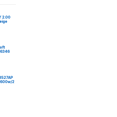
Y 2.00
eige
oft
a.6346
8527AP
a/600w/2