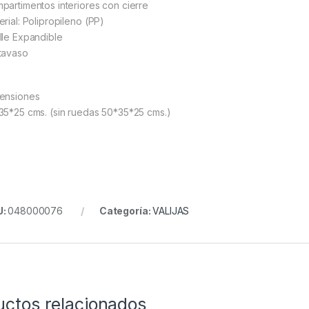
partimentos interiores con cierre
erial: Polipropileno (PP)
lle Expandible
tavaso
ensiones
35*25 cms. (sin ruedas 50*35*25 cms.)
U:
048000076
Categoría:
VALIJAS
uctos relacionados