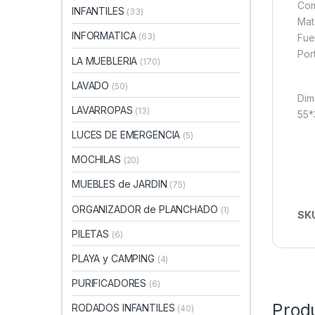
Com
INFANTILES
(33)
Mat
INFORMATICA
(63)
Fue
Por
LA MUEBLERIA
(170)
LAVADO
(50)
Dim
LAVARROPAS
(13)
55*
LUCES DE EMERGENCIA
(5)
MOCHILAS
(20)
MUEBLES de JARDIN
(75)
ORGANIZADOR de PLANCHADO
(1)
SK
PILETAS
(6)
PLAYA y CAMPING
(4)
PURIFICADORES
(6)
Prod
RODADOS INFANTILES
(40)