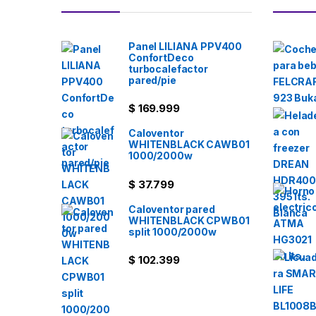
Panel LILIANA PPV400
ConfortDeco
turbocalefactor
pared/pie
$
169.999
Caloventor
WHITENBLACK CAWB01
1000/2000w
$
37.799
Caloventor pared
WHITENBLACK CPWB01
split 1000/2000w
$
102.399