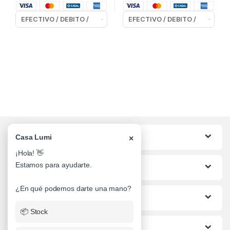
Categorias
Casa Lumi
×
¡Hola! 👋
Estamos para ayudarte.
Lo mas buscado
¿En qué podemos darte una mano?
Informacion al Cliente
📦 Stock
Ayuda