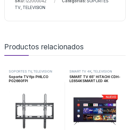
SKU:
122000042
Categorías:
SOPORTES
TV
,
TELEVISION
Productos relacionados
SOPORTES TV
,
TELEVISION
SMART TV 4K
,
TELEVISION
Soporte TV fijo PHILCO
SMART TV 65″ HITACHI CDH-
PG2660FPI
LE654KSMART LED 4K
Android Google TV