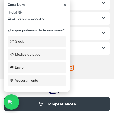
Categorias
Casa Lumi
×
¡Hola! 👋
Lo mas buscado
Estamos para ayudarte.
¿En qué podemos darte una mano?
Informacion al Cliente
📦 Stock
Ayuda
💳 Medios de pago
🚚 Envío
💬 Asesoramiento
¿Alguna Duda? Llamanos
Comprar ahora
0341-4710482