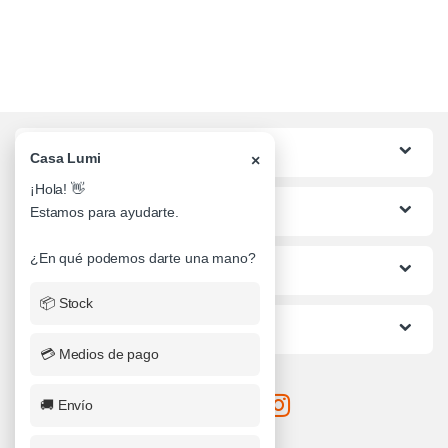
Categorias
Casa Lumi
×
¡Hola! 👋
Lo mas buscado
Estamos para ayudarte.
¿En qué podemos darte una mano?
Informacion al Cliente
📦 Stock
Ayuda
💳 Medios de pago
🚚 Envío