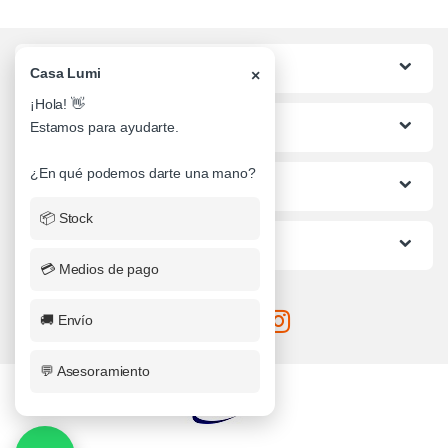
Categorias
Casa Lumi
×
¡Hola! 👋
Lo mas buscado
Estamos para ayudarte.
¿En qué podemos darte una mano?
Informacion al Cliente
📦 Stock
Ayuda
💳 Medios de pago
🚚 Envío
💬 Asesoramiento