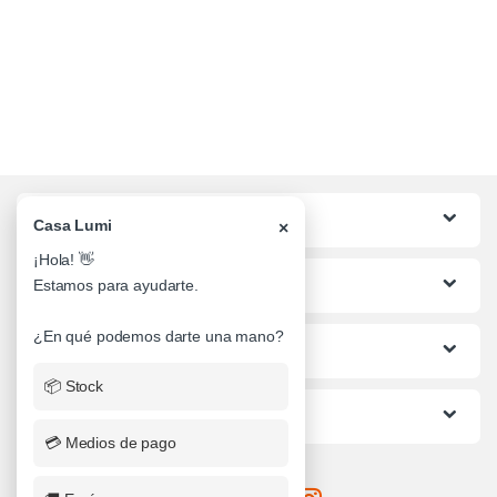
Categorias
Casa Lumi
×
¡Hola! 👋
Lo mas buscado
Estamos para ayudarte.
¿En qué podemos darte una mano?
Informacion al Cliente
📦 Stock
Ayuda
💳 Medios de pago