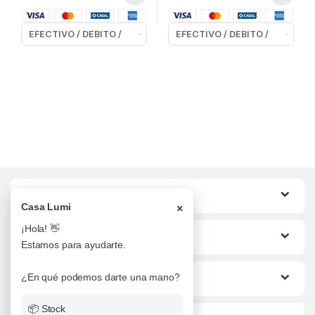
Categorias
Casa Lumi
×
¡Hola! 👋
Lo mas buscado
Estamos para ayudarte.
Informacion al Cliente
¿En qué podemos darte una mano?
📦 Stock