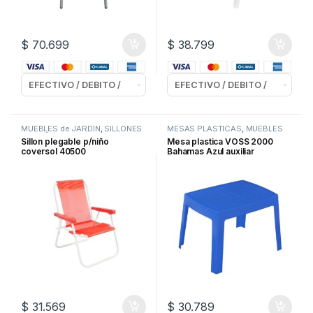
$
70.699
$
38.799
MUEBLES de JARDIN
,
SILLONES
MESAS PLASTICAS
,
MUEBLES
de CAÑO
de JARDIN
Sillon plegable p/niño
Mesa plastica VOSS 2000
coversol 40500
Bahamas Azul auxiliar
$
31.569
$
30.789