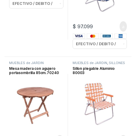
$
97.099
MUEBLES de JARDIN
MUEBLES de JARDIN
,
SILLONES
de ALUMINIO
Mesa madera con agujero
Sillon plegable Aluminio
portasombrilla 85cm.70240
80003