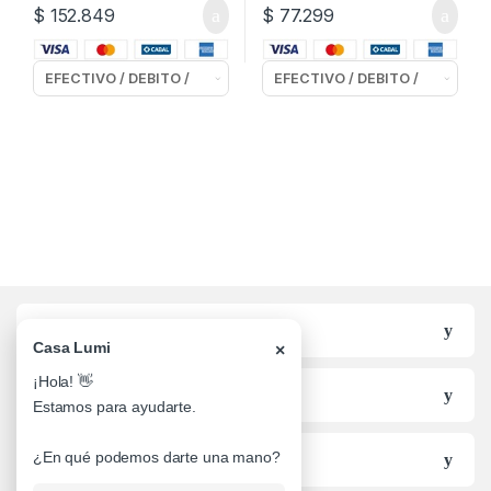
$
152.849
$
77.299
Categorias
Casa Lumi
×
¡Hola! 👋
Lo mas buscado
Estamos para ayudarte.
Informacion al Cliente
¿En qué podemos darte una mano?